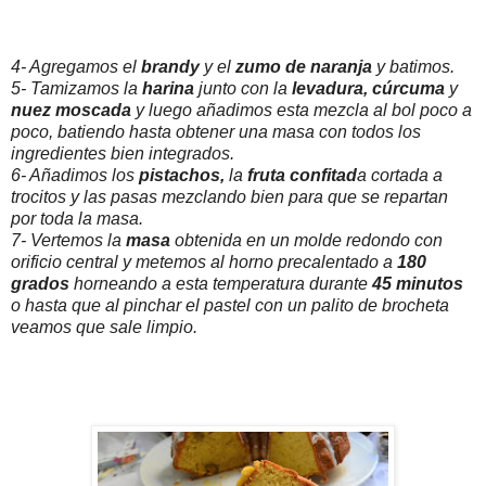
4- Agregamos el
brandy
y el
zumo de naranja
y bat
imos.
5- Tamizamos la
harina
junto con la
levadura, cúrcuma
y
nuez moscada
y luego añadimos esta mezcla al bol poco a
poco, batiendo hasta obtener una masa con todos los
ingredientes bien integrados.
6- Añadimos los
pistachos,
la
fruta confitad
a cortada a
trocitos y las pasas mezclando bien para que se repartan
por toda la masa.
7- Vertemos la
masa
obtenida en un molde redondo con
orificio central y metemos al horno precalentado a
180
grados
horneando a esta temperatura durante
45 minutos
o hasta que al pinchar el pastel con un palito de brocheta
veamos que sale limpio.