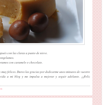
pués con las claras a punto de nieve.
congelamos.
coramos con caramelo o chocolate.
 muy felices. Daros las gracias por dedicarme unos minutos de vuestro
 vida a mi blog y me impulsa a mejorar y seguir adelante. ¡¡¡Feliz
on