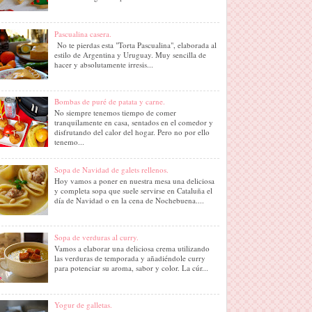
Pascualina casera.
No te pierdas esta "Torta Pascualina", elaborada al
estilo de Argentina y Uruguay. Muy sencilla de
hacer y absolutamente irresis...
Bombas de puré de patata y carne.
No siempre tenemos tiempo de comer
tranquilamente en casa, sentados en el comedor y
disfrutando del calor del hogar. Pero no por ello
tenemo...
Sopa de Navidad de galets rellenos.
Hoy vamos a poner en nuestra mesa una deliciosa
y completa sopa que suele servirse en Cataluña el
día de Navidad o en la cena de Nochebuena....
Sopa de verduras al curry.
Vamos a elaborar una deliciosa crema utilizando
las verduras de temporada y añadiéndole curry
para potenciar su aroma, sabor y color. La cúr...
Yogur de galletas.