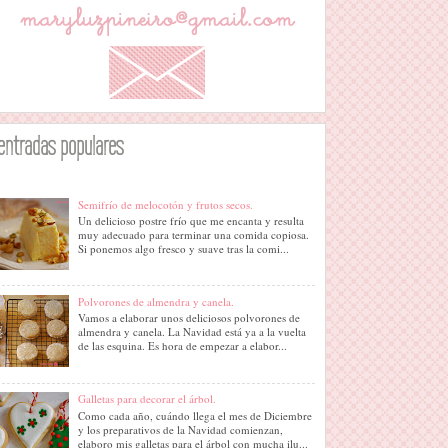
entradas populares
Semifrío de melocotón y frutos secos.
Un delicioso postre frío que me encanta y resulta
muy adecuado para terminar una comida copiosa.
Si ponemos algo fresco y suave tras la comi...
Polvorones de almendra y canela.
Vamos a elaborar unos deliciosos polvorones de
almendra y canela. La Navidad está ya a la vuelta
de las esquina. Es hora de empezar a elabor...
Galletas para decorar el árbol.
Como cada año, cuándo llega el mes de Diciembre
y los preparativos de la Navidad comienzan,
elaboro mis galletas para el árbol con mucha ilu...