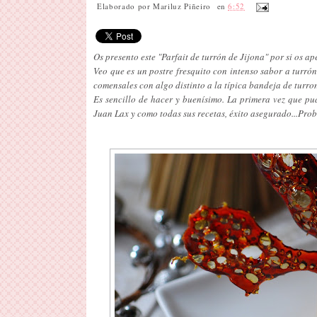
Elaborado por
Mariluz Piñeiro
en
6:52
Os presento este "Parfait de turrón de Jijona" por si os 
Veo que es un postre fresquito con intenso sabor a turró
comensales con algo distinto a la típica bandeja de turron
Es sencillo de hacer y buenísimo. La primera vez que p
Juan Lax y como todas sus recetas, éxito asegurado...Prob