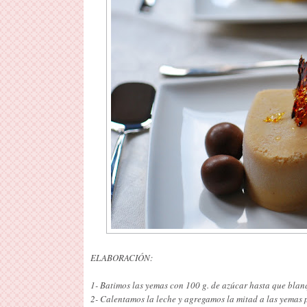
ELABORACIÓN:
1- Batimos las yemas con 100 g. de azúcar hasta que blan
2- Calentamos la leche y agregamos la mitad a las yemas 