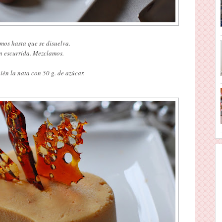
amos hasta que se disuelva.
en escurrida. Mezclamos.
én la nata con 50 g. de azúcar.