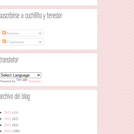
suscribirse a cuchillito y tenedor
Entradas
Comentarios
translator
Powered by
Translate
archivo del blog
2023
(11)
►
2022
(62)
►
2021
(82)
►
2020
(100)
►