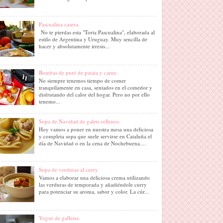
Pascualina casera.
No te pierdas esta "Torta Pascualina", elaborada al
estilo de Argentina y Uruguay. Muy sencilla de
hacer y absolutamente irresis...
Bombas de puré de patata y carne.
No siempre tenemos tiempo de comer
tranquilamente en casa, sentados en el comedor y
disfrutando del calor del hogar. Pero no por ello
tenemo...
Sopa de Navidad de galets rellenos.
Hoy vamos a poner en nuestra mesa una deliciosa
y completa sopa que suele servirse en Cataluña el
día de Navidad o en la cena de Nochebuena....
Sopa de verduras al curry.
Vamos a elaborar una deliciosa crema utilizando
las verduras de temporada y añadiéndole curry
para potenciar su aroma, sabor y color. La cúr...
Yogur de galletas.