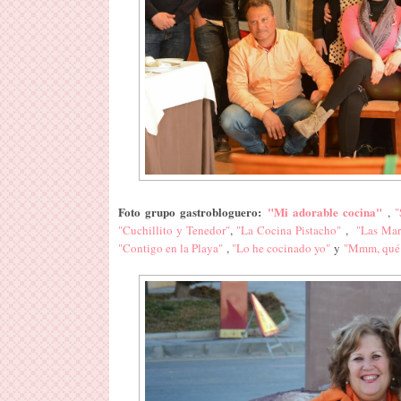
Foto grupo gastrobloguero:
"Mi adorable cocina"
,
"
"Cuchillito y Tenedor"
,
"La Cocina Pistacho"
,
"Las Mar
"Contigo en la Playa"
,
"Lo he cocinado yo"
y
"Mmm, qué 