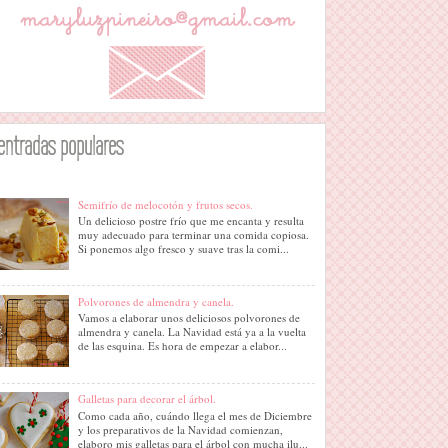
entradas populares
Semifrío de melocotón y frutos secos.
Un delicioso postre frío que me encanta y resulta
muy adecuado para terminar una comida copiosa.
Si ponemos algo fresco y suave tras la comi...
Polvorones de almendra y canela.
Vamos a elaborar unos deliciosos polvorones de
almendra y canela. La Navidad está ya a la vuelta
de las esquina. Es hora de empezar a elabor...
Galletas para decorar el árbol.
Como cada año, cuándo llega el mes de Diciembre
y los preparativos de la Navidad comienzan,
elaboro mis galletas para el árbol con mucha ilu...