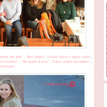
Sweets and gifts"
,
"Miss Sandía"
,
"Cosicas dulces y alguna salada"
,
ía Cocinillas"
,
"Mi mundo al revés"
,
"Cakes, cookies and muffins"
,
bien huele"
.