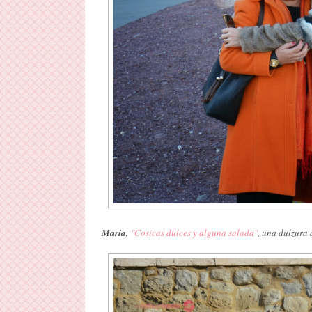
María,
"Cosicas dulces y alguna salada"
, una dulzura 