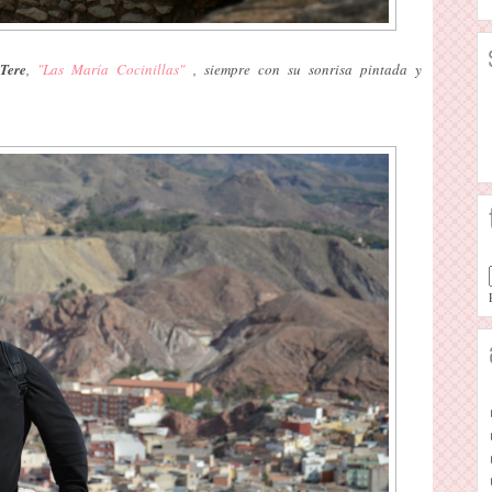
 Tere
,
"Las María Cocinillas"
, siempre con su sonrisa pintada y