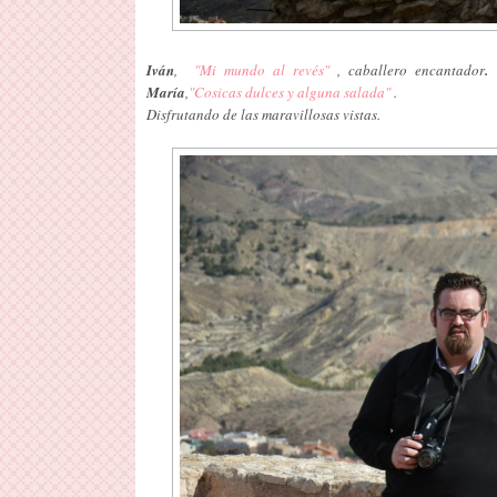
Iván
,
"Mi mundo al revés"
, caballero encantador
.
María
,
"Cosicas dulces y alguna salada"
.
Disfrutando de las maravillosas vistas.