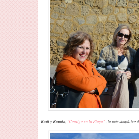
Raúl y Ramón
,
"Contigo en la Playa"
, lo más simpático d