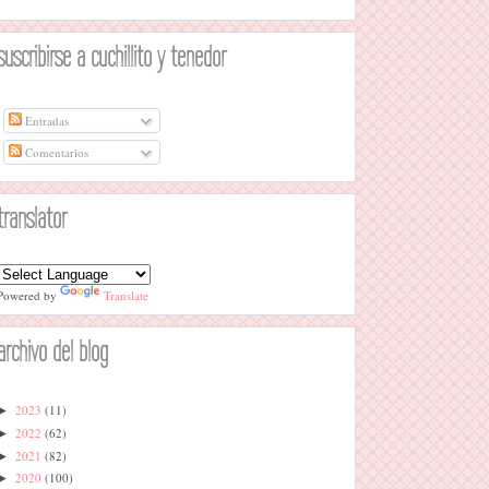
suscribirse a cuchillito y tenedor
Entradas
Comentarios
translator
Powered by
Translate
archivo del blog
2023
(11)
►
2022
(62)
►
2021
(82)
►
2020
(100)
►