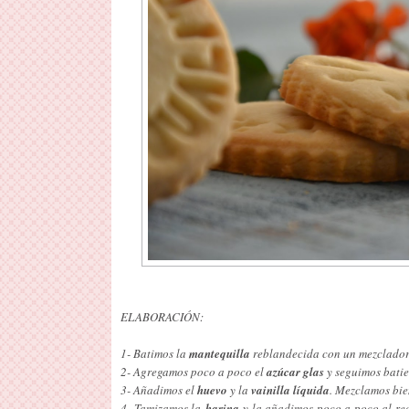
ELABORACIÓN:
1- Batimos la
mantequilla
reblandecida con un mezclador 
2- Agregamos poco a poco el
azúcar glas
y seguimos bati
3- Añadimos el
huevo
y la
vainilla líquida
. Mezclamos bie
4- Tamizamos la
harina
y la añadimos poco a poco al rec