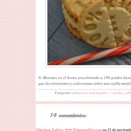
9- Metemos en el horno precalentado a 180 grados hast
que las retiraremos y colocaremos sobre una rejilla metál
Categories
galletas de mantequilla y vainilla
,
gall
14 comentarios:
Nikichan Zafeiry ♥♥♥ FitnomasFat.com
on 21 de noviembre