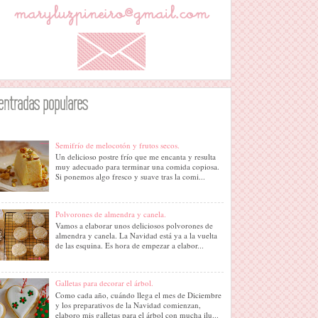
entradas populares
Semifrío de melocotón y frutos secos.
Un delicioso postre frío que me encanta y resulta
muy adecuado para terminar una comida copiosa.
Si ponemos algo fresco y suave tras la comi...
Polvorones de almendra y canela.
Vamos a elaborar unos deliciosos polvorones de
almendra y canela. La Navidad está ya a la vuelta
de las esquina. Es hora de empezar a elabor...
Galletas para decorar el árbol.
Como cada año, cuándo llega el mes de Diciembre
y los preparativos de la Navidad comienzan,
elaboro mis galletas para el árbol con mucha ilu...