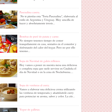
Pascualina casera.
No te pierdas esta "Torta Pascualina", elaborada al
estilo de Argentina y Uruguay. Muy sencilla de
hacer y absolutamente irresis...
Bombas de puré de patata y carne.
No siempre tenemos tiempo de comer
tranquilamente en casa, sentados en el comedor y
disfrutando del calor del hogar. Pero no por ello
tenemo...
Sopa de Navidad de galets rellenos.
Hoy vamos a poner en nuestra mesa una deliciosa
y completa sopa que suele servirse en Cataluña el
día de Navidad o en la cena de Nochebuena....
Sopa de verduras al curry.
Vamos a elaborar una deliciosa crema utilizando
las verduras de temporada y añadiéndole curry
para potenciar su aroma, sabor y color. La cúr...
Yogur de galletas.