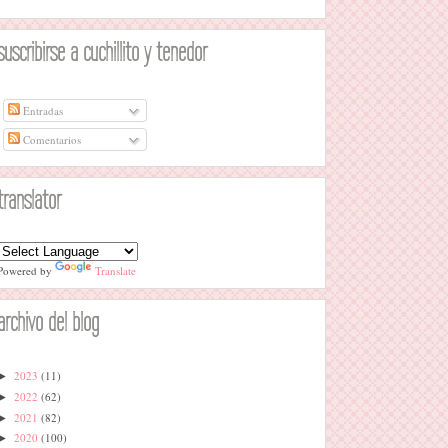
suscribirse a cuchillito y tenedor
Entradas
Comentarios
translator
Powered by
Translate
archivo del blog
2023
(11)
►
2022
(62)
►
2021
(82)
►
2020
(100)
►