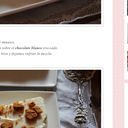
5 minutos.
s sobre el
chocolate blanco
troceado.
bien y dejamos enfriar la mezcla.