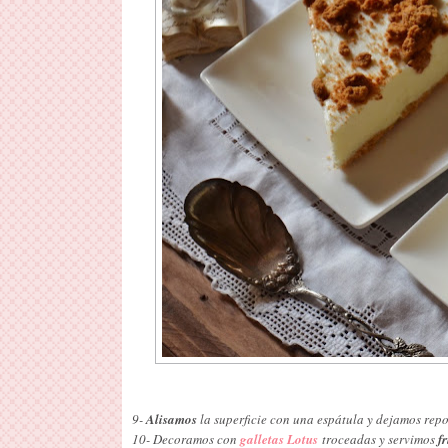
9-
Alisamos
la superficie con una espátula y dejamos repo
10- Decoramos con
galletas Lotus
troceadas y servimos
fr