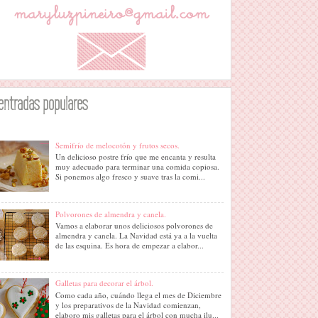
entradas populares
Semifrío de melocotón y frutos secos.
Un delicioso postre frío que me encanta y resulta
muy adecuado para terminar una comida copiosa.
Si ponemos algo fresco y suave tras la comi...
Polvorones de almendra y canela.
Vamos a elaborar unos deliciosos polvorones de
almendra y canela. La Navidad está ya a la vuelta
de las esquina. Es hora de empezar a elabor...
Galletas para decorar el árbol.
Como cada año, cuándo llega el mes de Diciembre
y los preparativos de la Navidad comienzan,
elaboro mis galletas para el árbol con mucha ilu...