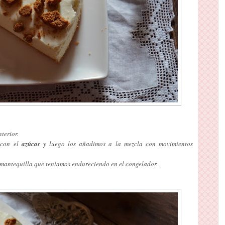
terior.
 con el
azúcar
y luego los añadimos a la mezcla con movimientos
y mantequilla que teníamos endureciendo en el congelador.