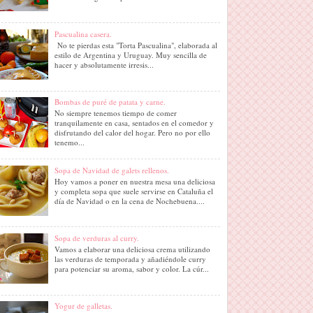
Pascualina casera.
No te pierdas esta "Torta Pascualina", elaborada al
estilo de Argentina y Uruguay. Muy sencilla de
hacer y absolutamente irresis...
Bombas de puré de patata y carne.
No siempre tenemos tiempo de comer
tranquilamente en casa, sentados en el comedor y
disfrutando del calor del hogar. Pero no por ello
tenemo...
Sopa de Navidad de galets rellenos.
Hoy vamos a poner en nuestra mesa una deliciosa
y completa sopa que suele servirse en Cataluña el
día de Navidad o en la cena de Nochebuena....
Sopa de verduras al curry.
Vamos a elaborar una deliciosa crema utilizando
las verduras de temporada y añadiéndole curry
para potenciar su aroma, sabor y color. La cúr...
Yogur de galletas.