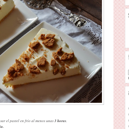
sar el pastel en frío al menos unas
3 horas
.
ía.