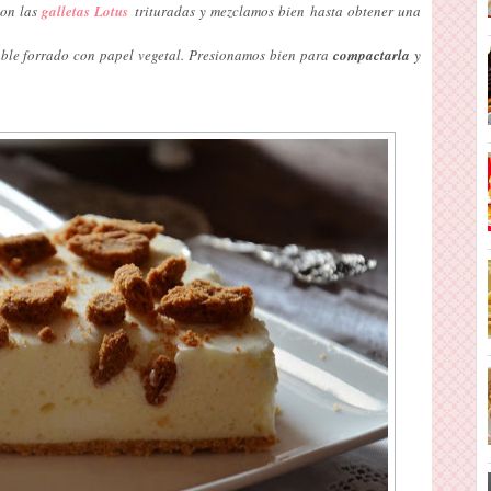
on las
galletas Lotus
trituradas y mezclamos bien hasta obtener una
le forrado con papel vegetal. Presionamos bien para
compactarla
y