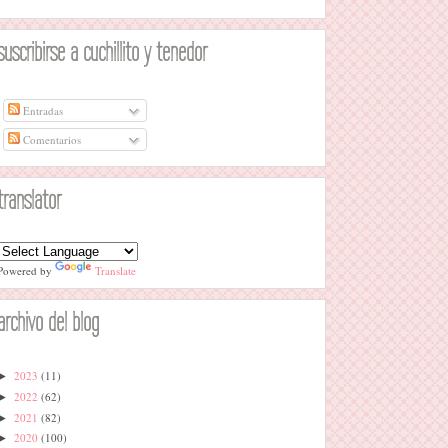
suscribirse a cuchillito y tenedor
Entradas
Comentarios
translator
Powered by
Translate
archivo del blog
2023
(11)
►
2022
(62)
►
2021
(82)
►
2020
(100)
►