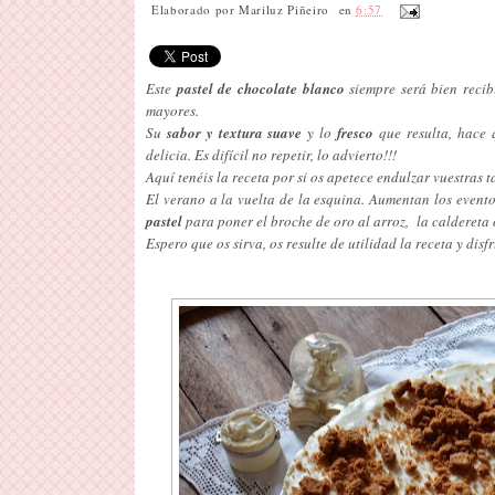
Elaborado por
Mariluz Piñeiro
en
6:57
Este
pastel de chocolate blanco
siempre será bien reci
mayores.
Su
sabor y textura suave
y lo
fresco
que resulta, hace 
delicia. Es difícil no repetir, lo advierto!!!
Aquí tenéis la receta por si os apetece endulzar vuestras t
El verano a la vuelta de la esquina. Aumentan los evento
pastel
para poner el broche de oro al arroz, la caldereta
Espero que os sirva, os resulte de utilidad la receta y dis