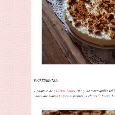
INGREDIENTES:
1 paquete de
galletas Lotus
,
100 g. de mantequilla rebl
chocolate blanco ( especial postres), 4 claras de huevo, 6