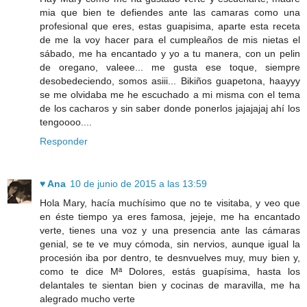
mia que bien te defiendes ante las camaras como una
profesional que eres, estas guapisima, aparte esta receta
de me la voy hacer para el cumpleaños de mis nietas el
sábado, me ha encantado y yo a tu manera, con un pelin
de oregano, valeee... me gusta ese toque, siempre
desobedeciendo, somos asiii... Bikiños guapetona, haayyy
se me olvidaba me he escuchado a mi misma con el tema
de los cacharos y sin saber donde ponerlos jajajajaj ahí los
tengoooo....
Responder
♥ Ana
10 de junio de 2015 a las 13:59
Hola Mary, hacía muchísimo que no te visitaba, y veo que
en éste tiempo ya eres famosa, jejeje, me ha encantado
verte, tienes una voz y una presencia ante las cámaras
genial, se te ve muy cómoda, sin nervios, aunque igual la
procesión iba por dentro, te desnvuelves muy, muy bien y,
como te dice Mª Dolores, estás guapísima, hasta los
delantales te sientan bien y cocinas de maravilla, me ha
alegrado mucho verte