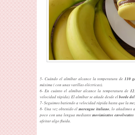
5- Cuándo el almíbar alcance la temperatura de
110 g
máxima ( con unas varillas eléctricas).
6- En cuánto el almíbar alcance la temperatura de
12
velocidad rápida). El almíbar se añade desde el
borde del
7- Seguimos batiendo a velocidad rápida hasta que la mezc
8- Una vez obtenido el
merengue italiano
, lo añadimos 
poco con una lengua mediante
movimientos envolventes
afeitar algo fluida.