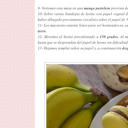
9- Vertemos esta masa en una
manga pastelera
provista d
10- Sobre varias bandejas de horno con papel vegetal
haber dibujado previamente circulitos sobre el papel de 3
11- Los macarons estarán listos para ser horneados en cu
tacto.
12- Metemos al horno precalentado a
150 grados.
Al me
hasta que se desprendan del papel de horno sin dificultad
13- Dejamos templar sobre su papel y, a continuación
des