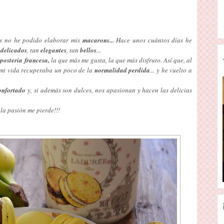
es no he podido elaborar mis
macarons...
Hace unos cuántos días he
n
delicados
, tan
elegantes
, tan
bellos
...
epostería francesa,
la que más me gusta, la que más disfruto. Así que, al
 mi vida recuperaba un poco de la
normalidad perdida
... y he vuelto a
confortado
y, si además son dulces, nos apasionan y hacen las delicias
la pasión me pierde!!!