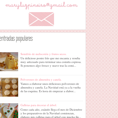
entradas populares
Semifrío de melocotón y frutos secos.
Un delicioso postre frío que me encanta y resulta
muy adecuado para terminar una comida copiosa.
Si ponemos algo fresco y suave tras la comi...
Polvorones de almendra y canela.
Vamos a elaborar unos deliciosos polvorones de
almendra y canela. La Navidad está ya a la vuelta
de las esquina. Es hora de empezar a elabor...
Galletas para decorar el árbol.
Como cada año, cuándo llega el mes de Diciembre
y los preparativos de la Navidad comienzan,
elaboro mis galletas para el árbol con mucha ilu...