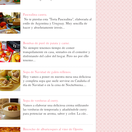
Pascualina casera.
No te pierdas esta "Torta Pascualina", elaborada al
estilo de Argentina y Uruguay. Muy sencilla de
hacer y absolutamente irresis...
Bombas de puré de patata y carne.
No siempre tenemos tiempo de comer
tranquilamente en casa, sentados en el comedor y
disfrutando del calor del hogar. Pero no por ello
tenemo...
Sopa de Navidad de galets rellenos.
Hoy vamos a poner en nuestra mesa una deliciosa
y completa sopa que suele servirse en Cataluña el
día de Navidad o en la cena de Nochebuena....
Sopa de verduras al curry.
Vamos a elaborar una deliciosa crema utilizando
las verduras de temporada y añadiéndole curry
para potenciar su aroma, sabor y color. La cúr...
Bizcocho de albaricoques al vino de Oporto.