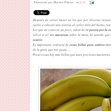
Elaborado por
Mariluz Piñeiro
en
6:59
Después de varios meses en los que por diversas razon
vuelto a esbozar una sonrisa al verlos salir del horno, ta
Los que me conocen un poco, saben de mi
pasión por la r
volver a ver mis
macarons
sobre la mesa, he sentido que
sonreir
.
Es importante rodearse de
cosas bellas para sentirse re
de la gente que nos gusta....
Pocas cosas hay más bellas que unos preciosos macarons, 