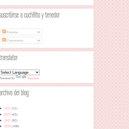
suscribirse a cuchillito y tenedor
Entradas
Comentarios
translator
Powered by
Translate
archivo del blog
2023
(11)
►
2022
(62)
►
2021
(82)
►
2020
(100)
►