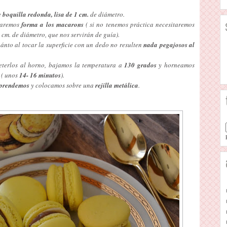
e
boquilla redonda, lisa de 1 cm.
de diámetro.
 daremos
forma a los macarons
( si no tenemos práctica necesitaremos
 cm. de diámetro, que nos servirán de guía).
ánto al tocar la superficie con un dedo no resulten
nada pegajosos al
terlos al horno, bajamos la temperatura a
130 grados
y horneamos
 ( unos
14- 16 minutos
).
prendemos
y colocamos sobre una
rejilla metálica
.