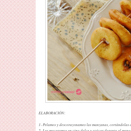
ELABORACIÓN:
1- Pelamos y descorazonamos las manzanas, cortándolas a
2- Las maceramos en vino dulce y azúcar durante al meno