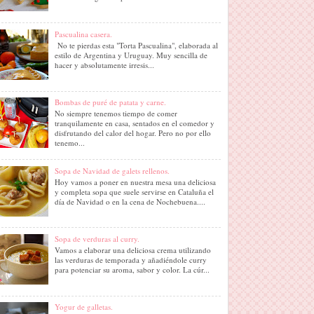
Pascualina casera.
No te pierdas esta "Torta Pascualina", elaborada al
estilo de Argentina y Uruguay. Muy sencilla de
hacer y absolutamente irresis...
Bombas de puré de patata y carne.
No siempre tenemos tiempo de comer
tranquilamente en casa, sentados en el comedor y
disfrutando del calor del hogar. Pero no por ello
tenemo...
Sopa de Navidad de galets rellenos.
Hoy vamos a poner en nuestra mesa una deliciosa
y completa sopa que suele servirse en Cataluña el
día de Navidad o en la cena de Nochebuena....
Sopa de verduras al curry.
Vamos a elaborar una deliciosa crema utilizando
las verduras de temporada y añadiéndole curry
para potenciar su aroma, sabor y color. La cúr...
Yogur de galletas.