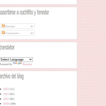
suscribirse a cuchillito y tenedor
Entradas
Comentarios
translator
Powered by
Translate
archivo del blog
2023
(11)
►
2022
(62)
►
2021
(82)
►
2020
(100)
►