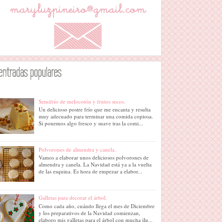
entradas populares
Semifrío de melocotón y frutos secos.
Un delicioso postre frío que me encanta y resulta
muy adecuado para terminar una comida copiosa.
Si ponemos algo fresco y suave tras la comi...
Polvorones de almendra y canela.
Vamos a elaborar unos deliciosos polvorones de
almendra y canela. La Navidad está ya a la vuelta
de las esquina. Es hora de empezar a elabor...
Galletas para decorar el árbol.
Como cada año, cuándo llega el mes de Diciembre
y los preparativos de la Navidad comienzan,
elaboro mis galletas para el árbol con mucha ilu...