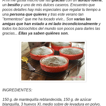
A mí me gusta mucho dar las
gracias
con un
abrazo fuerte
,
un
besiño
y uno de mis dulces caseros. Encuentro que
pocos detalles hay más especiales que regalar tu tiempo a
una
persona que quieres
y tras este verano tan
"tormentoso" que me ha tocado vivir... Son
varias las
amigas que han estado a mi lado incondicionalmente
y
todos los bizcochitos del mundo son pocos para darles las
gracias...
Ellas ya saben quiénes son.
INGREDIENTES:
150 g. de mantequilla reblandecida, 150 g. de azúcar
blanquilla, 3 huevos Xl, medio sobre de levadura en polvo,