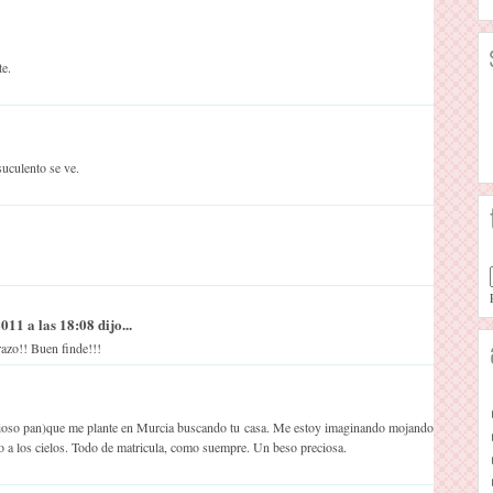
te.
suculento se ve.
011 a las 18:08 dijo...
azo!! Buen finde!!!
licioso pan)que me plante en Murcia buscando tu casa. Me estoy imaginando mojando
do a los cielos. Todo de matricula, como suempre. Un beso preciosa.