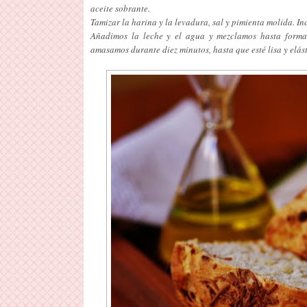
aceite sobrante.
Tamizar la harina y la levadura, sal y pimienta molida. In
Añadimos la leche y el agua y mezclamos hasta forma
amasamos durante diez minutos, hasta que esté lisa y elást