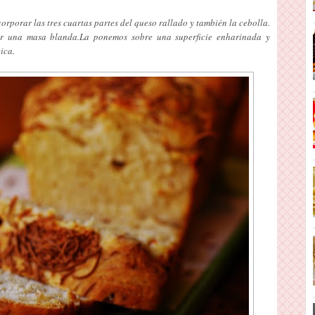
corporar las tres cuartas partes del queso rallado y también la cebolla.
r una masa blanda.La ponemos sobre una superficie enharinada y
ica.