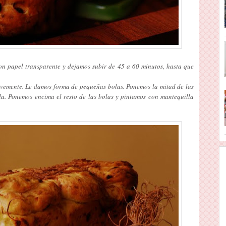
n papel transparente y dejamos subir de 45 a 60 minutos, hasta que
vemente. Le damos forma de pequeñas bolas. Ponemos la mitad de las
da. Ponemos encima el resto de las bolas y pintamos con mantequilla