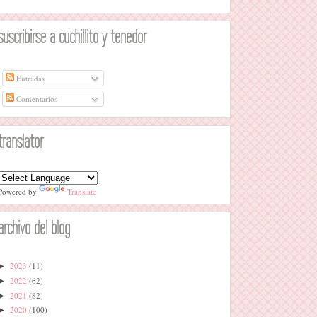
suscribirse a cuchillito y tenedor
Entradas
Comentarios
translator
Powered by
Translate
archivo del blog
2023
(11)
►
2022
(62)
►
2021
(82)
►
2020
(100)
►