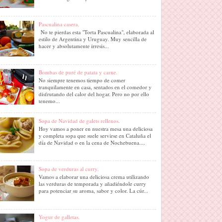
Pascualina casera.
No te pierdas esta "Torta Pascualina", elaborada al
estilo de Argentina y Uruguay. Muy sencilla de
hacer y absolutamente irresis...
Bombas de puré de patata y carne.
No siempre tenemos tiempo de comer
tranquilamente en casa, sentados en el comedor y
disfrutando del calor del hogar. Pero no por ello
tenemo...
Sopa de Navidad de galets rellenos.
Hoy vamos a poner en nuestra mesa una deliciosa
y completa sopa que suele servirse en Cataluña el
día de Navidad o en la cena de Nochebuena....
Sopa de verduras al curry.
Vamos a elaborar una deliciosa crema utilizando
las verduras de temporada y añadiéndole curry
para potenciar su aroma, sabor y color. La cúr...
Yogur de galletas.