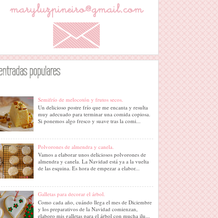
entradas populares
Semifrío de melocotón y frutos secos.
Un delicioso postre frío que me encanta y resulta
muy adecuado para terminar una comida copiosa.
Si ponemos algo fresco y suave tras la comi...
Polvorones de almendra y canela.
Vamos a elaborar unos deliciosos polvorones de
almendra y canela. La Navidad está ya a la vuelta
de las esquina. Es hora de empezar a elabor...
Galletas para decorar el árbol.
Como cada año, cuándo llega el mes de Diciembre
y los preparativos de la Navidad comienzan,
elaboro mis galletas para el árbol con mucha ilu...