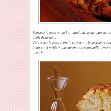
Ponemos la masa en un bol untado de aceite, tapamos co
doble de tamaño.
Colocamos la masa sobre la encimera y la amasamos sua
bolas en el molde y pincelamos con mantequilla derreti
también.