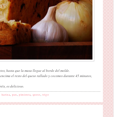
os, hasta que la masa llegue al borde del molde.
encima el resto del queso rallado y cocemos durante 45 minutos,
éis, es delicioso.
,
harina
,
pan
,
pimienta
,
queso
,
trigo