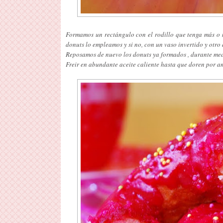
Formamos un rectángulo con el rodillo que tenga más o 
donuts lo empleamos y si no, con un vaso invertido y otro 
Reposamos de nuevo los donuts ya formados , durante me
Freir en abundante aceite caliente hasta que doren por a