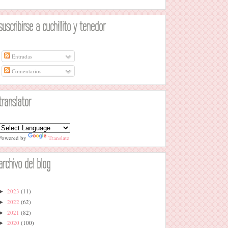
suscribirse a cuchillito y tenedor
Entradas
Comentarios
translator
Powered by
Translate
archivo del blog
2023
(11)
►
2022
(62)
►
2021
(82)
►
2020
(100)
►