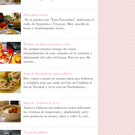
Pascualina casera.
No te pierdas esta "Torta Pascualina", elaborada al
estilo de Argentina y Uruguay. Muy sencilla de
hacer y absolutamente irresis...
Bombas de puré de patata y carne.
No siempre tenemos tiempo de comer
tranquilamente en casa, sentados en el comedor y
disfrutando del calor del hogar. Pero no por ello
tenemo...
Sopa de Navidad de galets rellenos.
Hoy vamos a poner en nuestra mesa una deliciosa
y completa sopa que suele servirse en Cataluña el
día de Navidad o en la cena de Nochebuena....
Sopa de verduras al curry.
Vamos a elaborar una deliciosa crema utilizando
las verduras de temporada y añadiéndole curry
para potenciar su aroma, sabor y color. La cúr...
Yogur de galletas.