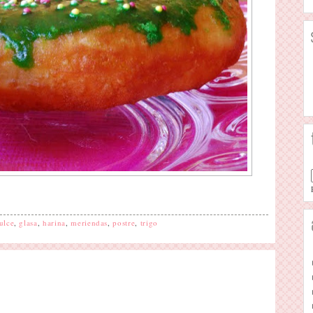
ulce
,
glasa
,
harina
,
meriendas
,
postre
,
trigo