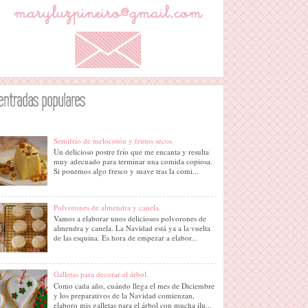
entradas populares
Semifrío de melocotón y frutos secos.
Un delicioso postre frío que me encanta y resulta
muy adecuado para terminar una comida copiosa.
Si ponemos algo fresco y suave tras la comi...
Polvorones de almendra y canela.
Vamos a elaborar unos deliciosos polvorones de
almendra y canela. La Navidad está ya a la vuelta
de las esquina. Es hora de empezar a elabor...
Galletas para decorar el árbol.
Como cada año, cuándo llega el mes de Diciembre
y los preparativos de la Navidad comienzan,
elaboro mis galletas para el árbol con mucha ilu...