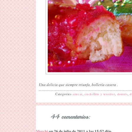
Una delicia que siempre triunfa, bollería casera .
Categories
azucar
,
cuchillito y tenedor
,
donuts
,
d
44 comentarios:
Merchi
on 26 de julio de 2011 a las 15:52 dijo...