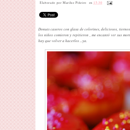
Elaborado por
Mariluz Piñeiro
en
15:30
Donuts caseros con glasa de colorines, deliciosos, tiernos
los niños comieron y repitieron , me encantó ver sus mo
hay que volver a hacerlos ...ya.