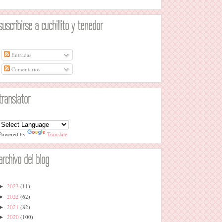
suscribirse a cuchillito y tenedor
Entradas
Comentarios
translator
Powered by
Translate
archivo del blog
2023
(11)
►
2022
(62)
►
2021
(82)
►
2020
(100)
►