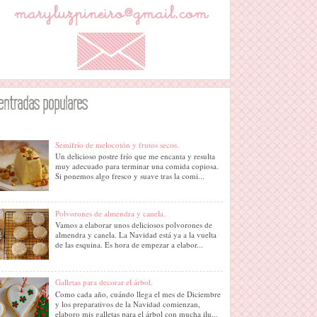
entradas populares
Semifrío de melocotón y frutos secos.
Un delicioso postre frío que me encanta y resulta
muy adecuado para terminar una comida copiosa.
Si ponemos algo fresco y suave tras la comi...
Polvorones de almendra y canela.
Vamos a elaborar unos deliciosos polvorones de
almendra y canela. La Navidad está ya a la vuelta
de las esquina. Es hora de empezar a elabor...
Galletas para decorar el árbol.
Como cada año, cuándo llega el mes de Diciembre
y los preparativos de la Navidad comienzan,
elaboro mis galletas para el árbol con mucha ilu...