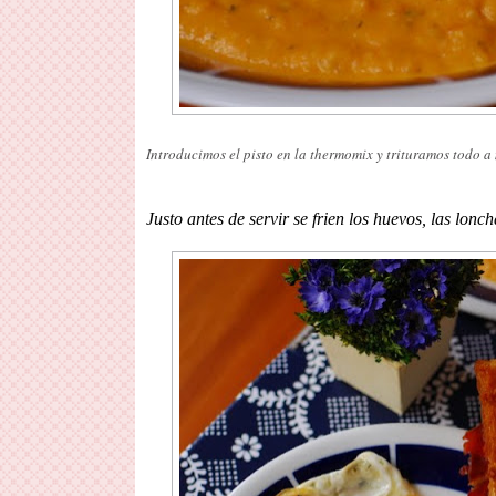
Introducimos el pisto en la thermomix y trituramos todo 
Justo antes de servir se frien los huevos, las lon