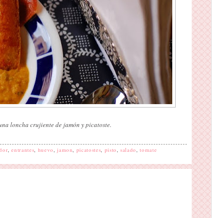
una loncha crujiente de jamón y picatoste.
edor
,
entrantes
,
huevo
,
jamon
,
picatostes
,
pisto
,
salado
,
tomate