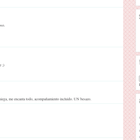
oso.
e ;)
aniega, me encanta todo, acompañamiento incluido. UN besazo.