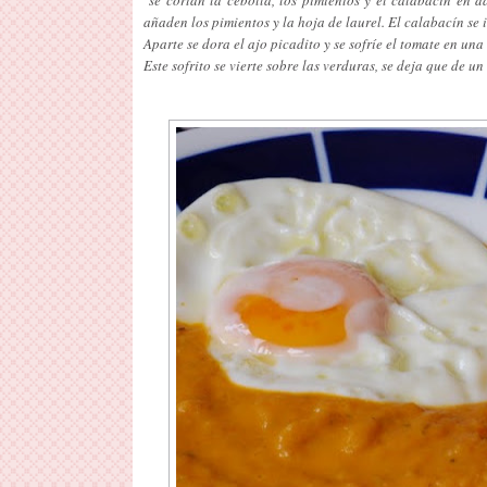
añaden los pimientos y la hoja de laurel. El calabacín se
Aparte se dora el ajo picadito y se sofríe el tomate en una
Este sofrito se vierte sobre las verduras, se deja que de u