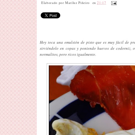
Elaborado por
Mariluz Piñeiro
en
21:17
Hoy toca una emulsión de pisto que es muy fácil de pr
sirviéndolo en copas y poniendo huevos de codorniz, o
normalitos, pero ricos igualmente.