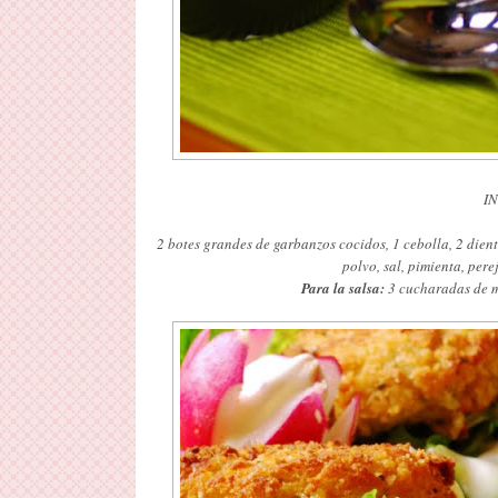
I
2 botes grandes de garbanzos cocidos, 1 cebolla, 2 dien
polvo, sal, pimienta, perej
Para la salsa:
3 cucharadas de m