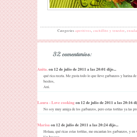
Categories
aperitivos
,
cuchillito y tenedor
,
ensal
32 comentarios:
Anita.
on 12 de julio de 2011 a las 20:01 dijo...
qué rica receta. Me gusta todo lo que lleve garbanzos y harina de
besitos,
Ani.
Laura - Love cooking
on 12 de julio de 2011 a las 20:16 dij
No soy muy amiga de los garbanzos, pero estas tortitas ya las p
Marisa
on 12 de julio de 2011 a las 20:24 dijo...
Holaaa, qué ricas estas tortitas, me encantan los garbanzos, y e
Un besooo