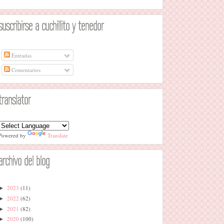
suscribirse a cuchillito y tenedor
Entradas
Comentarios
translator
Powered by
Translate
archivo del blog
2023
(11)
►
2022
(62)
►
2021
(82)
►
2020
(100)
►