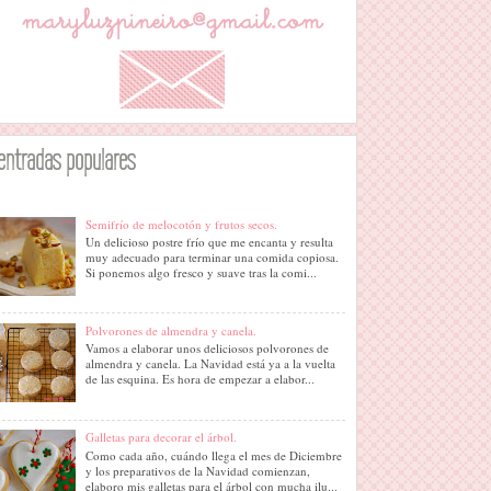
entradas populares
Semifrío de melocotón y frutos secos.
Un delicioso postre frío que me encanta y resulta
muy adecuado para terminar una comida copiosa.
Si ponemos algo fresco y suave tras la comi...
Polvorones de almendra y canela.
Vamos a elaborar unos deliciosos polvorones de
almendra y canela. La Navidad está ya a la vuelta
de las esquina. Es hora de empezar a elabor...
Galletas para decorar el árbol.
Como cada año, cuándo llega el mes de Diciembre
y los preparativos de la Navidad comienzan,
elaboro mis galletas para el árbol con mucha ilu...