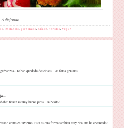
A disfrutar.
ada
,
entrantes
,
garbanzos
,
salado
,
tortitas
,
yogur
 garbanzos.. Te han quedado deliciosas. Las fotos geniales.
o...
robaba! tienen muuuy buena pinta. Un besito!
n verano como en invierno. Esta es otra forma también muy rica, me ha encantado!