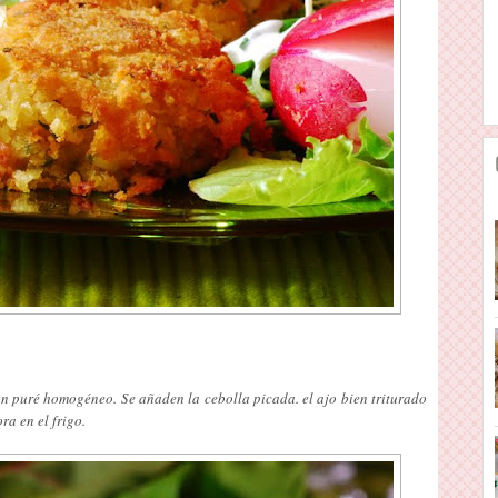
un puré homogéneo. Se añaden la cebolla picada. el ajo bien triturado
ra en el frigo.