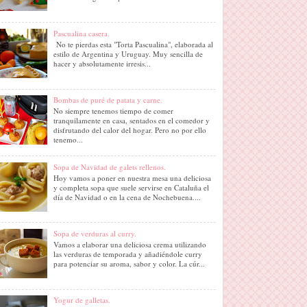
Pascualina casera.
No te pierdas esta "Torta Pascualina", elaborada al
estilo de Argentina y Uruguay. Muy sencilla de
hacer y absolutamente irresis...
Bombas de puré de patata y carne.
No siempre tenemos tiempo de comer
tranquilamente en casa, sentados en el comedor y
disfrutando del calor del hogar. Pero no por ello
tenemo...
Sopa de Navidad de galets rellenos.
Hoy vamos a poner en nuestra mesa una deliciosa
y completa sopa que suele servirse en Cataluña el
día de Navidad o en la cena de Nochebuena....
Sopa de verduras al curry.
Vamos a elaborar una deliciosa crema utilizando
las verduras de temporada y añadiéndole curry
para potenciar su aroma, sabor y color. La cúr...
Yogur de galletas.