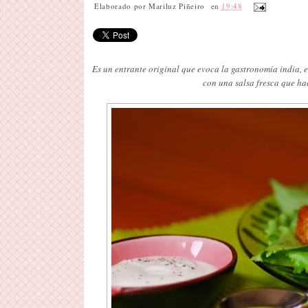
Elaborado por
Mariluz Piñeiro
en
19:48
Es un entrante original que evoca la gastronomía india, 
con una salsa fresca que ha