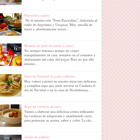
Pascualina casera.
No te pierdas esta "Torta Pascualina", elaborada al
estilo de Argentina y Uruguay. Muy sencilla de
hacer y absolutamente irresis...
Bombas de puré de patata y carne.
No siempre tenemos tiempo de comer
tranquilamente en casa, sentados en el comedor y
disfrutando del calor del hogar. Pero no por ello
tenemo...
Sopa de Navidad de galets rellenos.
Hoy vamos a poner en nuestra mesa una deliciosa
y completa sopa que suele servirse en Cataluña el
día de Navidad o en la cena de Nochebuena....
Sopa de verduras al curry.
Vamos a elaborar una deliciosa crema utilizando
las verduras de temporada y añadiéndole curry
para potenciar su aroma, sabor y color. La cúr...
Yogur de galletas.