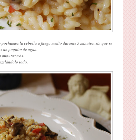
 pochamos la cebolla a fuego medio durante 5 minutos, sin que se
s un poquito de agua.
s minutos más.
ezclándolo todo.