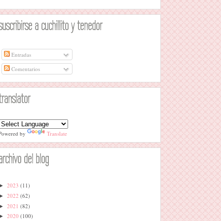
suscribirse a cuchillito y tenedor
Entradas
Comentarios
translator
Powered by
Translate
archivo del blog
2023
(11)
►
2022
(62)
►
2021
(82)
►
2020
(100)
►