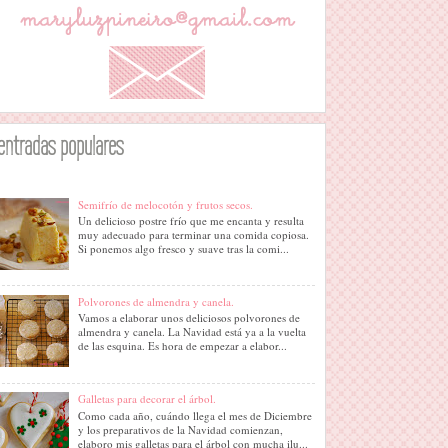
entradas populares
Semifrío de melocotón y frutos secos.
Un delicioso postre frío que me encanta y resulta
muy adecuado para terminar una comida copiosa.
Si ponemos algo fresco y suave tras la comi...
Polvorones de almendra y canela.
Vamos a elaborar unos deliciosos polvorones de
almendra y canela. La Navidad está ya a la vuelta
de las esquina. Es hora de empezar a elabor...
Galletas para decorar el árbol.
Como cada año, cuándo llega el mes de Diciembre
y los preparativos de la Navidad comienzan,
elaboro mis galletas para el árbol con mucha ilu...