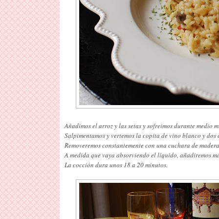
Añadimos el arroz y las setas y sofreimos durante medio m
Salpimentamos y vertemos la copita de vino blanco y dos 
Removeremos constantemente con una cuchara de madera, c
A medida que vaya absorviendo el líquido, añadiremos más
La cocción dura unos 18 a 20 minutos.