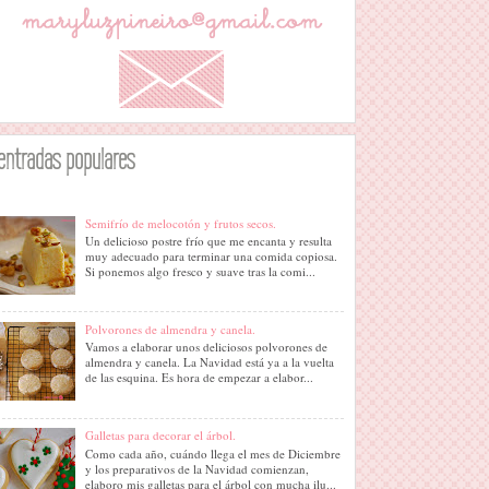
entradas populares
Semifrío de melocotón y frutos secos.
Un delicioso postre frío que me encanta y resulta
muy adecuado para terminar una comida copiosa.
Si ponemos algo fresco y suave tras la comi...
Polvorones de almendra y canela.
Vamos a elaborar unos deliciosos polvorones de
almendra y canela. La Navidad está ya a la vuelta
de las esquina. Es hora de empezar a elabor...
Galletas para decorar el árbol.
Como cada año, cuándo llega el mes de Diciembre
y los preparativos de la Navidad comienzan,
elaboro mis galletas para el árbol con mucha ilu...