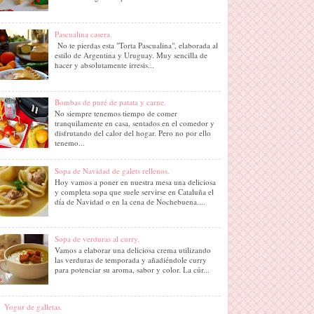
Pascualina casera.
No te pierdas esta "Torta Pascualina", elaborada al
estilo de Argentina y Uruguay. Muy sencilla de
hacer y absolutamente irresis...
Bombas de puré de patata y carne.
No siempre tenemos tiempo de comer
tranquilamente en casa, sentados en el comedor y
disfrutando del calor del hogar. Pero no por ello
tenemo...
Sopa de Navidad de galets rellenos.
Hoy vamos a poner en nuestra mesa una deliciosa
y completa sopa que suele servirse en Cataluña el
día de Navidad o en la cena de Nochebuena....
Sopa de verduras al curry.
Vamos a elaborar una deliciosa crema utilizando
las verduras de temporada y añadiéndole curry
para potenciar su aroma, sabor y color. La cúr...
Yogur de galletas.