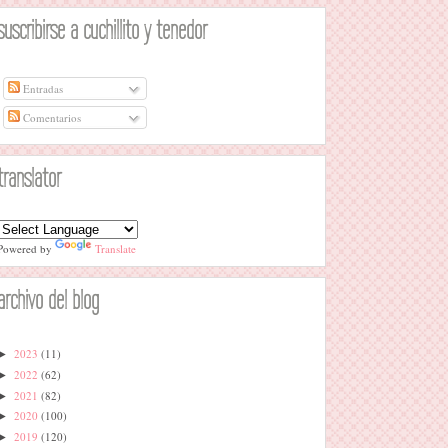
suscribirse a cuchillito y tenedor
Entradas
Comentarios
translator
Powered by
Translate
archivo del blog
2023
(11)
►
2022
(62)
►
2021
(82)
►
2020
(100)
►
2019
(120)
►