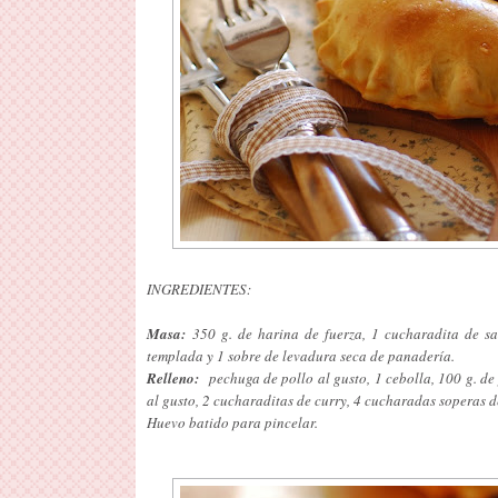
INGREDIENTES:
Masa:
350 g. de harina de fuerza, 1 cucharadita de sa
templada y 1 sobre de levadura seca de panadería.
Relleno:
pechuga de pollo al gusto, 1 cebolla, 100 g. de 
al gusto, 2 cucharaditas de curry, 4 cucharadas soperas d
Huevo batido para pincelar.