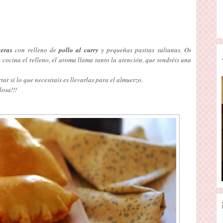
seras
con relleno de
pollo al curry
y pequeñas pasitas sultanas. Os
cocina el relleno, el aroma llama tanto la atención, que tendréis una
tar si lo que necesitais es llevarlas para el almuerzo.
losa!!!