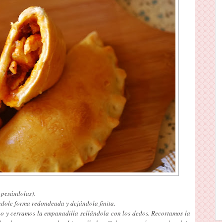
 pesándolas).
dole forma redondeada y dejándola finita.
o y cerramos la empanadilla sellándola con los dedos. Recortamos la