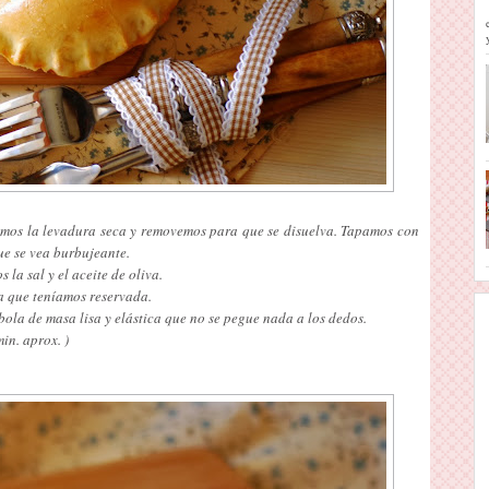
mos la levadura seca y removemos para que se disuelva. Tapamos con
ue se vea burbujeante.
la sal y el aceite de oliva.
a que teníamos reservada.
ola de masa lisa y elástica que no se pegue nada a los dedos.
in. aprox. )