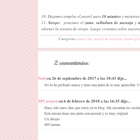
10- Dejamos templar el pastel unos
10 minutos
y mientras
11-
Sirope:
ponemos el
zumo
,
ralladura de naranja
y
a
obtener la textura de sirope. Luego vertemos sobre nuestro
Categories
pasta filo
,
pastel de naranja
,
pastel gr
2 comentarios:
Nati
on 26 de septiembre de 2017 a las 18:43 dijo...
No lo he probado nunca y tiene una pinta de lo mas apetecible. 
MªCarmen
on 6 de febrero de 2018 a las 16:35 dijo...
Hace sólo unos días que estoy en tu blog. Me encantan tus recetas,
Esta misma tiene una pinta sensacional y es muy original
Un abrazo
MªCarmen