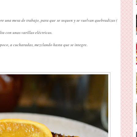
re una mesa de trabajo, para que se sequen y se vuelvan quebradizas (
ta con unas varillas eléctricas.
 poco, a cucharadas, mezclando hasta que se integre.