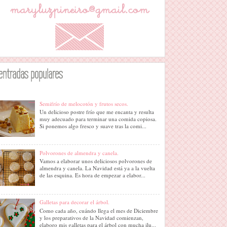
entradas populares
Semifrío de melocotón y frutos secos.
Un delicioso postre frío que me encanta y resulta
muy adecuado para terminar una comida copiosa.
Si ponemos algo fresco y suave tras la comi...
Polvorones de almendra y canela.
Vamos a elaborar unos deliciosos polvorones de
almendra y canela. La Navidad está ya a la vuelta
de las esquina. Es hora de empezar a elabor...
Galletas para decorar el árbol.
Como cada año, cuándo llega el mes de Diciembre
y los preparativos de la Navidad comienzan,
elaboro mis galletas para el árbol con mucha ilu...