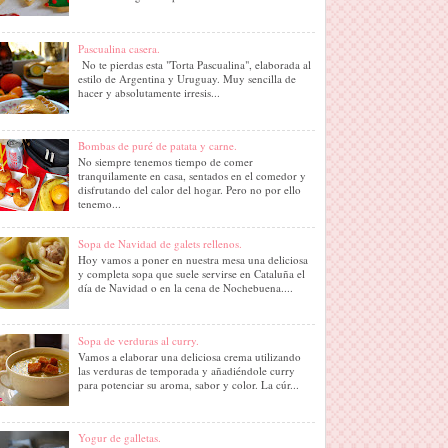
Pascualina casera.
No te pierdas esta "Torta Pascualina", elaborada al
estilo de Argentina y Uruguay. Muy sencilla de
hacer y absolutamente irresis...
Bombas de puré de patata y carne.
No siempre tenemos tiempo de comer
tranquilamente en casa, sentados en el comedor y
disfrutando del calor del hogar. Pero no por ello
tenemo...
Sopa de Navidad de galets rellenos.
Hoy vamos a poner en nuestra mesa una deliciosa
y completa sopa que suele servirse en Cataluña el
día de Navidad o en la cena de Nochebuena....
Sopa de verduras al curry.
Vamos a elaborar una deliciosa crema utilizando
las verduras de temporada y añadiéndole curry
para potenciar su aroma, sabor y color. La cúr...
Yogur de galletas.