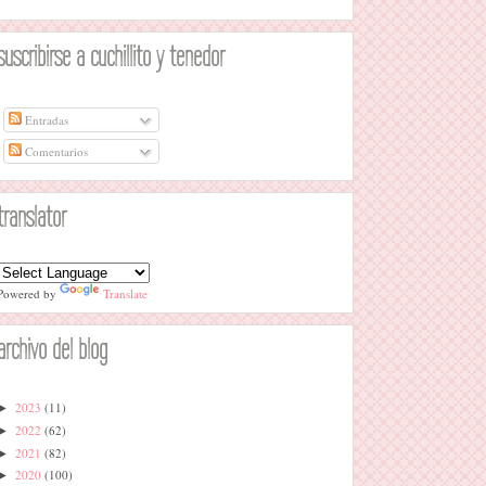
suscribirse a cuchillito y tenedor
Entradas
Comentarios
translator
Powered by
Translate
archivo del blog
2023
(11)
►
2022
(62)
►
2021
(82)
►
2020
(100)
►