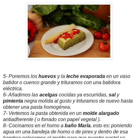
5- Ponemos los
huevos
y la
leche evaporada
en un vaso
batidor o cuenco grande y trituramos con una batidora
eléctrica.
6- Añadimos las
acelgas
cocidas ya escurridas,
sal
y
pimienta
negra molida al gusto y trituramos de nuevo hasta
obtener una pasta homogénea.
7- Vertemos la pasta obtenida en un
molde alargado
antiadherente ( o forrado con papel vegetal ).
8- Cocinamos en el horno a
baño María
, esto es: poniendo
agua en una bandeja de horno o de pirex y dentro de esa
bandeja colocamos el molde para que nuestro pastel se