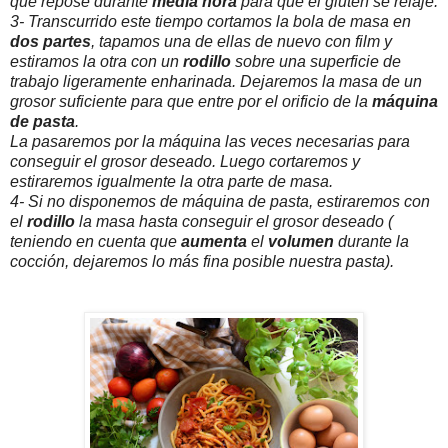
que repose durante
media hora
para que el gluten se relaje.
3- Transcurrido este tiempo cortamos la bola de masa en
dos partes
, tapamos una de ellas de nuevo con film y
estiramos la otra con un
rodillo
sobre una superficie de
trabajo ligeramente enharinada. Dejaremos la masa de un
grosor suficiente para que entre por el orificio de la
máquina
de pasta
.
La pasaremos por la máquina las veces necesarias para
conseguir el grosor deseado. Luego cortaremos y
estiraremos igualmente la otra parte de masa.
4- Si no disponemos de máquina de pasta, estiraremos con
el
rodillo
la masa hasta conseguir el grosor deseado (
teniendo en cuenta que
aumenta
el
volumen
durante la
cocción, dejaremos lo más fina posible nuestra pasta).