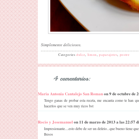
Simplemente deliciosos.
Categories
dulce
,
limon
,
paparajotes
,
postre
4 comentarios:
Maria Antonia Cantalejo San Roman
on 9 de octubre de 20
Tengo ganas de probar esta receta, me encanta como te han q
hacerlos que se ven muy ricos bst
Rocio y Josemanuel
on 11 de marzo de 2013 a las 22:57 dij
Impresionante....esto debe de ser un delirio...que bueno tiene que
Besos