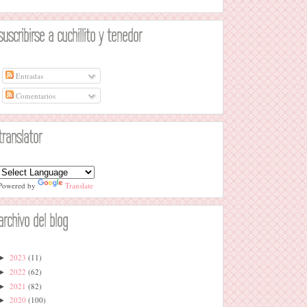
suscribirse a cuchillito y tenedor
Entradas
Comentarios
translator
Powered by
Translate
archivo del blog
2023
(11)
►
2022
(62)
►
2021
(82)
►
2020
(100)
►