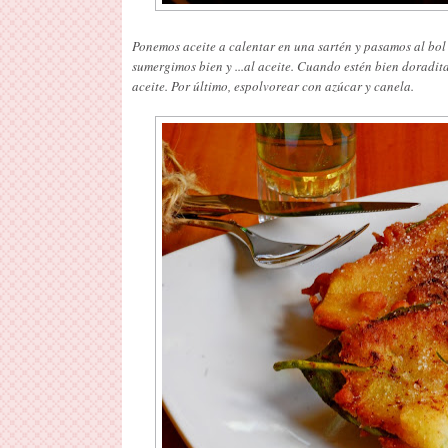
Ponemos aceite a calentar en una sartén y pasamos al bol 
sumergimos bien y ...al aceite. Cuando estén bien doradit
aceite. Por último, espolvorear con azúcar y canela.