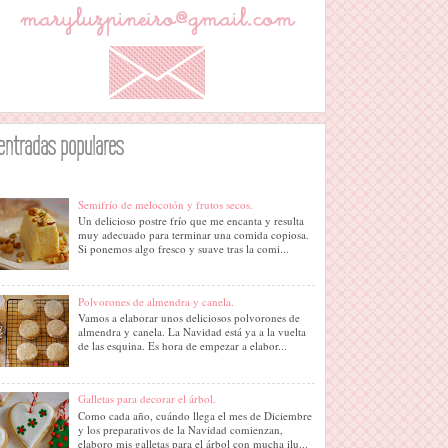
entradas populares
Semifrío de melocotón y frutos secos.
Un delicioso postre frío que me encanta y resulta
muy adecuado para terminar una comida copiosa.
Si ponemos algo fresco y suave tras la comi...
Polvorones de almendra y canela.
Vamos a elaborar unos deliciosos polvorones de
almendra y canela. La Navidad está ya a la vuelta
de las esquina. Es hora de empezar a elabor...
Galletas para decorar el árbol.
Como cada año, cuándo llega el mes de Diciembre
y los preparativos de la Navidad comienzan,
elaboro mis galletas para el árbol con mucha ilu...