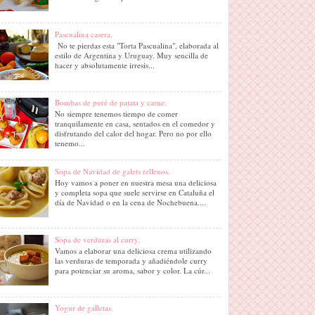
Pascualina casera.
No te pierdas esta "Torta Pascualina", elaborada al
estilo de Argentina y Uruguay. Muy sencilla de
hacer y absolutamente irresis...
Bombas de puré de patata y carne.
No siempre tenemos tiempo de comer
tranquilamente en casa, sentados en el comedor y
disfrutando del calor del hogar. Pero no por ello
tenemo...
Sopa de Navidad de galets rellenos.
Hoy vamos a poner en nuestra mesa una deliciosa
y completa sopa que suele servirse en Cataluña el
día de Navidad o en la cena de Nochebuena....
Sopa de verduras al curry.
Vamos a elaborar una deliciosa crema utilizando
las verduras de temporada y añadiéndole curry
para potenciar su aroma, sabor y color. La cúr...
Yogur de galletas.