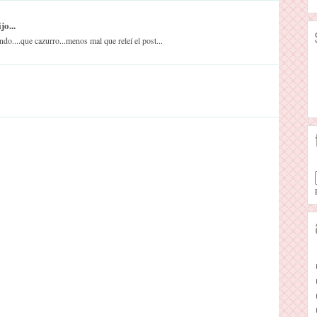
o...
do....que cazurro...menos mal que releí el post...