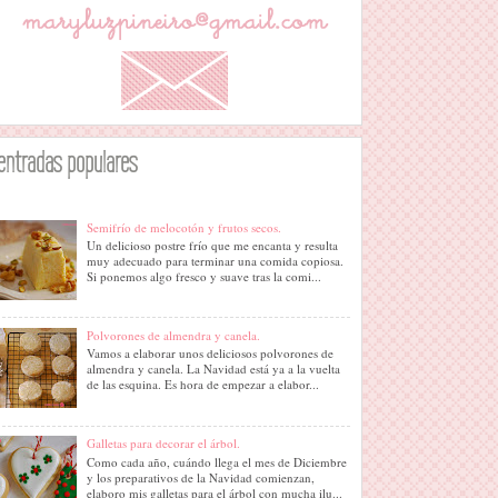
entradas populares
Semifrío de melocotón y frutos secos.
Un delicioso postre frío que me encanta y resulta
muy adecuado para terminar una comida copiosa.
Si ponemos algo fresco y suave tras la comi...
Polvorones de almendra y canela.
Vamos a elaborar unos deliciosos polvorones de
almendra y canela. La Navidad está ya a la vuelta
de las esquina. Es hora de empezar a elabor...
Galletas para decorar el árbol.
Como cada año, cuándo llega el mes de Diciembre
y los preparativos de la Navidad comienzan,
elaboro mis galletas para el árbol con mucha ilu...