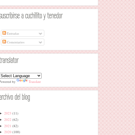
suscribirse a cuchillito y tenedor
Entradas
Comentarios
translator
Powered by
Translate
archivo del blog
2023
(11)
►
2022
(62)
►
2021
(82)
►
2020
(100)
►