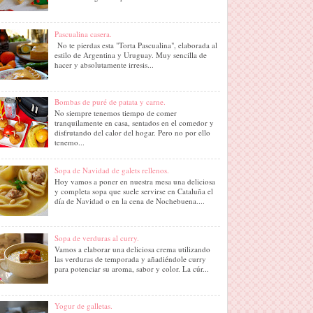
Pascualina casera.
No te pierdas esta "Torta Pascualina", elaborada al
estilo de Argentina y Uruguay. Muy sencilla de
hacer y absolutamente irresis...
Bombas de puré de patata y carne.
No siempre tenemos tiempo de comer
tranquilamente en casa, sentados en el comedor y
disfrutando del calor del hogar. Pero no por ello
tenemo...
Sopa de Navidad de galets rellenos.
Hoy vamos a poner en nuestra mesa una deliciosa
y completa sopa que suele servirse en Cataluña el
día de Navidad o en la cena de Nochebuena....
Sopa de verduras al curry.
Vamos a elaborar una deliciosa crema utilizando
las verduras de temporada y añadiéndole curry
para potenciar su aroma, sabor y color. La cúr...
Yogur de galletas.