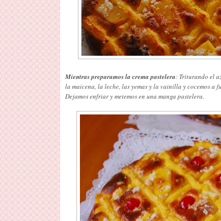
Mientras preparamos la crema pastelera
: Triturando el 
la maicena, la leche, las yemas y la vainilla y cocemos a
Dejamos enfriar y metemos en una manga pastelera.