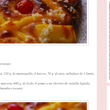
 personas:
a, 120 g. de mantequilla, 4 huevos, 70 g. de anís, ralladura de 1 limón,
 maicena, 600 g. de leche, 6 yemas y un chorrito de vainilla líquida.
lmendra crocanti.