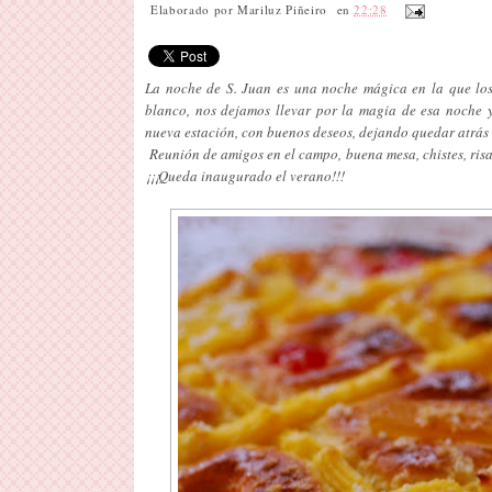
Elaborado por
Mariluz Piñeiro
en
22:28
La noche de S. Juan es una noche mágica en la que los
blanco, nos dejamos llevar por la magia de esa noche 
nueva estación, con buenos deseos, dejando quedar atrás l
Reunión de amigos en el campo, buena mesa, chistes, risas
¡¡¡Queda inaugurado el verano!!!