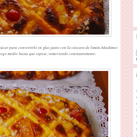
azúcar para convertirlo en glas junto con la cáscara de limón.Añadimos
 fuego medio hasta que espese, removiendo constantemente.