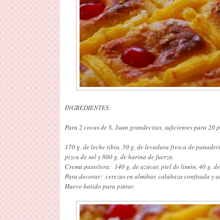
INGREDIENTES:
Para 2 cocas de S. Juan grandecitas, suficientes para 20
170 g. de leche tibia, 50 g. de levadura fresca de panaderí
pizca de sal y 800 g. de harina de fuerza.
Crema pastelera: 140 g. de azúcar, piel de limón, 40 g. de
Para decorar: cerezas en almíbar, calabaza confitada y a
Huevo batido para pintar.