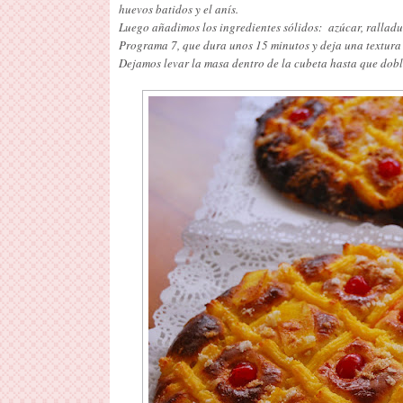
huevos batidos y el anís.
Luego añadimos los ingredientes sólidos: azúcar, ralladur
Programa 7, que dura unos 15 minutos y deja una textura
Dejamos levar la masa dentro de la cubeta hasta que dob