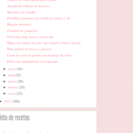
Alcachofas rellenas de marisco.
Macarons de vainilla.
Puntillitas guisadas con tortilla de patatas y ali...
Banofee blondies.
Chupitos de gazpacho.
Chocolate chip cherry cheesecake.
Migas con jamón de pato, ajos tiernos y huevo poché.
Mini quiché de bacon y gruyére.
Curso de corte de jamón con maridaje de vinos.
Pollo con champiñones a la tapenade.
mayo
(24)
►
abril
(22)
►
marzo
(20)
►
febrero
(20)
►
enero
(23)
►
2011
(168)
►
lista de recetas