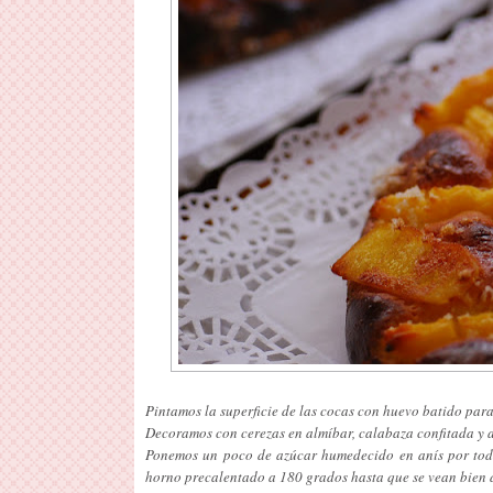
Pintamos la superficie de las cocas con huevo batido par
Decoramos con cerezas en almíbar, calabaza confitada y 
Ponemos un poco de azúcar humedecido en anís por toda
horno precalentado a 180 grados hasta que se vean bien 