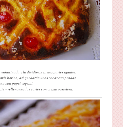
enharinada y la dividimos en dos partes iguales.
más harina, así quedarán unas cocas estupendas.
no con papel vegetal.
icie y rellenamos los cortes con crema pastelera.