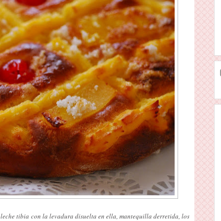
eche tibia con la levadura disuelta en ella, mantequilla derretida, los