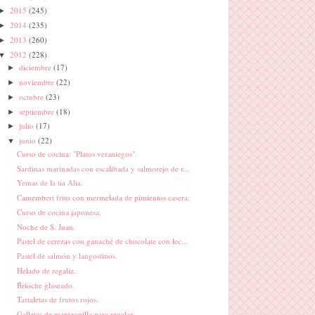
2015
(245)
►
2014
(235)
►
2013
(260)
►
2012
(228)
▼
diciembre
(17)
►
noviembre
(22)
►
octubre
(23)
►
septiembre
(18)
►
julio
(17)
►
junio
(22)
▼
Curso de cocina: "Platos veraniegos".
Sardinas marinadas con escalibada y salmorejo de r...
Yemas de la tía Alia.
Camembert frito con mermelada de pimientos casera.
Curso de cocina japonesa.
Noche de S. Juan.
Pastel de cerezas con ganaché de chocolate con lec...
Pastel de salmón y langostinos.
Helado de regaliz.
Brioche glaseado.
Tartaletas de frutos rojos.
Galletas de mantequilla para regalar.