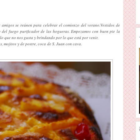
 amigos se reúnen para celebrar el comienzo del verano.Vestidos de
y del fuego purificador de las hogueras. Empezamos con buen pie la
o que no nos gusta y brindando por lo que está por venir.
, mojitos y de postre, coca de S. Juan con cava.