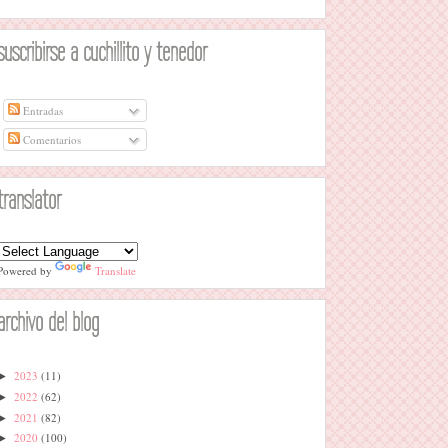
suscribirse a cuchillito y tenedor
Entradas
Comentarios
translator
Powered by
Translate
archivo del blog
2023
(11)
►
2022
(62)
►
2021
(82)
►
2020
(100)
►