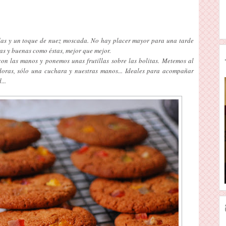
itadas y un toque de nuez moscada. No hay placer mayor para una tarde
tas y buenas como éstas, mejor que mejor.
on las manos y ponemos unas frutillas sobre las bolitas. Metemos al
doras, sólo una cuchara y nuestras manos... Ideales para acompañar
...