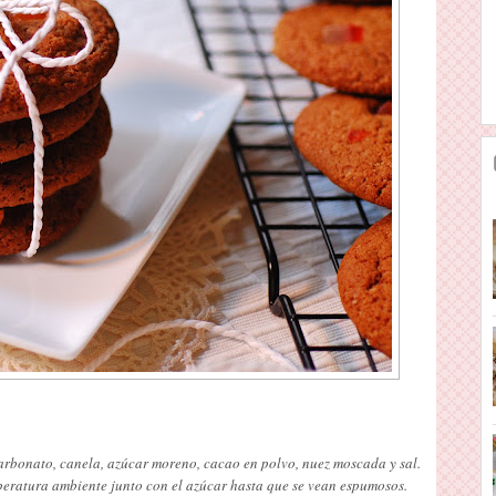
arbonato, canela, azúcar moreno, cacao en polvo, nuez moscada y sal.
peratura ambiente junto con el azúcar hasta que se vean espumosos.