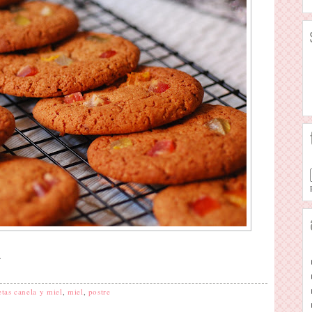
.
etas canela y miel
,
miel
,
postre