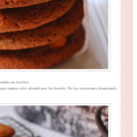
tadas en trocitos.
que tomen color dorado por los bordes. No las tostaremos demasiado,