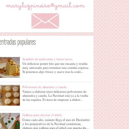
entradas populares
Semifrío de melocotón y frutos secos.
Un delicioso postre frío que me encanta y resulta
muy adecuado para terminar una comida copiosa.
Si ponemos algo fresco y suave tras la comi...
Polvorones de almendra y canela.
Vamos a elaborar unos deliciosos polvorones de
almendra y canela. La Navidad está ya a la vuelta
de las esquina. Es hora de empezar a elabor...
Galletas para decorar el árbol.
Como cada año, cuándo llega el mes de Diciembre
y los preparativos de la Navidad comienzan,
elaboro mis galletas para el árbol con mucha ilu...