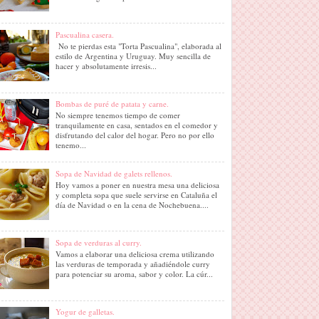
Pascualina casera.
No te pierdas esta "Torta Pascualina", elaborada al
estilo de Argentina y Uruguay. Muy sencilla de
hacer y absolutamente irresis...
Bombas de puré de patata y carne.
No siempre tenemos tiempo de comer
tranquilamente en casa, sentados en el comedor y
disfrutando del calor del hogar. Pero no por ello
tenemo...
Sopa de Navidad de galets rellenos.
Hoy vamos a poner en nuestra mesa una deliciosa
y completa sopa que suele servirse en Cataluña el
día de Navidad o en la cena de Nochebuena....
Sopa de verduras al curry.
Vamos a elaborar una deliciosa crema utilizando
las verduras de temporada y añadiéndole curry
para potenciar su aroma, sabor y color. La cúr...
Yogur de galletas.