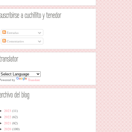
suscribirse a cuchillito y tenedor
Entradas
Comentarios
translator
Powered by
Translate
archivo del blog
2023
(11)
►
2022
(62)
►
2021
(82)
►
2020
(100)
►