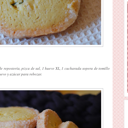
de repostería, pizca de sal, 1 huevo XL, 1 cucharada sopera de tomillo
uevo y azúcar para rebozar.