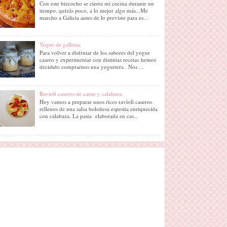
Con este bizcocho se cierra mi cocina durante un
tiempo, quizás poco, a lo mejor algo más...Me
marcho a Galicia antes de lo previsto para es...
Yogur de galletas.
Para volver a disfrutar de los sabores del yogur
casero y experimentar con distintas recetas hemos
decidido comprarnos una yogurtera . Nos ...
Ravioli caseros de carne y calabaza.
Hoy vamos a preparar unos ricos ravioli caseros
rellenos de una salsa boloñesa espesita enriquecida
con calabaza. La pasta elaborada en cas...