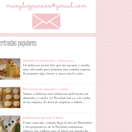
entradas populares
Semifrío de melocotón y frutos secos.
Un delicioso postre frío que me encanta y resulta
muy adecuado para terminar una comida copiosa.
Si ponemos algo fresco y suave tras la comi...
Polvorones de almendra y canela.
Vamos a elaborar unos deliciosos polvorones de
almendra y canela. La Navidad está ya a la vuelta
de las esquina. Es hora de empezar a elabor...
Galletas para decorar el árbol.
Como cada año, cuándo llega el mes de Diciembre
y los preparativos de la Navidad comienzan,
elaboro mis galletas para el árbol con mucha ilu...