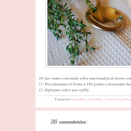
10- Las vamos colocando sobre una bandeja de horno con p
11- Precalentamos el horno a 180 grados y horneamos has
12- Enfriamos sobre una rejilla.
Categories
cuchillito
,
cuchillito y tenedor
,
galleta
26 comentarios: