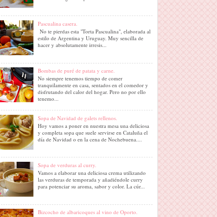
Pascualina casera.
No te pierdas esta "Torta Pascualina", elaborada al
estilo de Argentina y Uruguay. Muy sencilla de
hacer y absolutamente irresis...
Bombas de puré de patata y carne.
No siempre tenemos tiempo de comer
tranquilamente en casa, sentados en el comedor y
disfrutando del calor del hogar. Pero no por ello
tenemo...
Sopa de Navidad de galets rellenos.
Hoy vamos a poner en nuestra mesa una deliciosa
y completa sopa que suele servirse en Cataluña el
día de Navidad o en la cena de Nochebuena....
Sopa de verduras al curry.
Vamos a elaborar una deliciosa crema utilizando
las verduras de temporada y añadiéndole curry
para potenciar su aroma, sabor y color. La cúr...
Bizcocho de albaricoques al vino de Oporto.