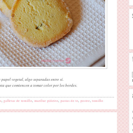
apel vegetal, algo separadas entre sí.
ta que comiencen a tomar color por los bordes.
s
,
galletas de tomillo
,
mariluz piñeiro
,
pastas de te
,
postre
,
tomillo