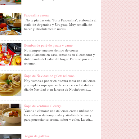
Pascualina casera.
No te pierdas esta "Torta Pascualina", elaborada al
estilo de Argentina y Uruguay. Muy sencilla de
hacer y absolutamente irresis...
Bombas de puré de patata y carne.
No siempre tenemos tiempo de comer
tranquilamente en casa, sentados en el comedor y
disfrutando del calor del hogar. Pero no por ello
tenemo...
Sopa de Navidad de galets rellenos.
Hoy vamos a poner en nuestra mesa una deliciosa
y completa sopa que suele servirse en Cataluña el
día de Navidad o en la cena de Nochebuena....
Sopa de verduras al curry.
Vamos a elaborar una deliciosa crema utilizando
las verduras de temporada y añadiéndole curry
para potenciar su aroma, sabor y color. La cúr...
Yogur de galletas.