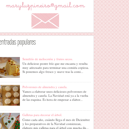
entradas populares
Semifrío de melocotón y frutos secos.
Un delicioso postre frío que me encanta y resulta
muy adecuado para terminar una comida copiosa.
Si ponemos algo fresco y suave tras la comi...
Polvorones de almendra y canela.
Vamos a elaborar unos deliciosos polvorones de
almendra y canela. La Navidad está ya a la vuelta
de las esquina. Es hora de empezar a elabor...
Galletas para decorar el árbol.
Como cada año, cuándo llega el mes de Diciembre
y los preparativos de la Navidad comienzan,
elaboro mis galletas para el árbol con mucha ilu...