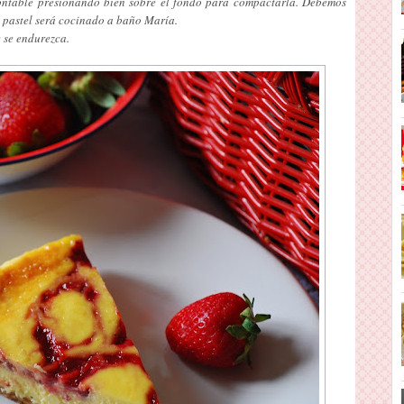
ntable presionando bien sobre el fondo para compactarla. Debemos
l pastel será cocinado a baño María.
 se endurezca.