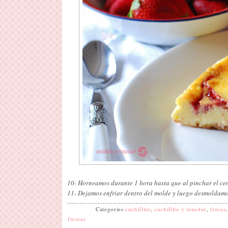
10- Horneamos durante 1 hora hasta que al pinchar el cen
11- Dejamos enfriar dentro del molde y luego desmoldamos
Categories
cuchillito
,
cuchillito y tenedor
,
fresas
frescas