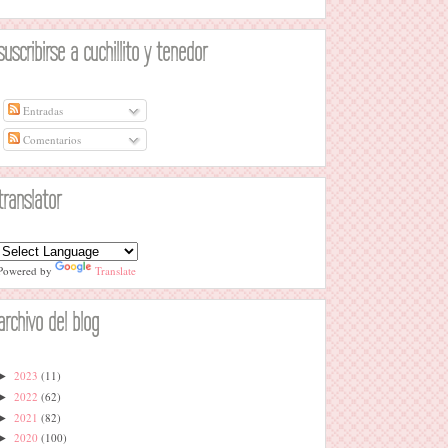
suscribirse a cuchillito y tenedor
Entradas
Comentarios
translator
Powered by
Translate
archivo del blog
2023
(11)
►
2022
(62)
►
2021
(82)
►
2020
(100)
►