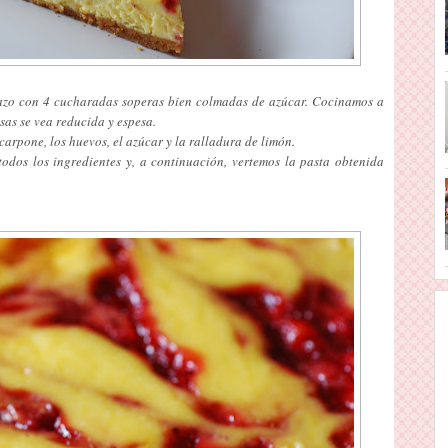
cazo con 4 cucharadas soperas bien colmadas de azúcar. Cocinamos a
sas se vea reducida y espesa.
arpone, los huevos, el azúcar y la ralladura de limón.
odos los ingredientes y, a continuación, vertemos la pasta obtenida