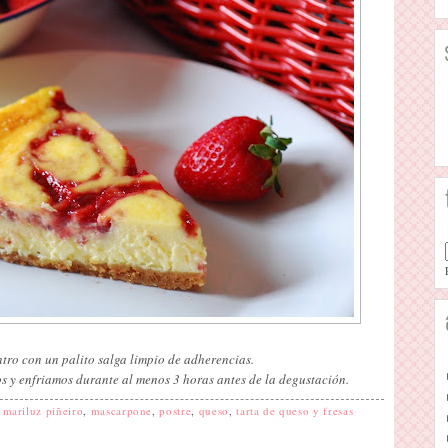
tro con un palito salga limpio de adherencias.
 y enfriamos durante al menos 3 horas antes de la degustación.
,
mariluz piñeiro
,
mascarpone
,
postre
,
queso
,
tarta de queso y fresas