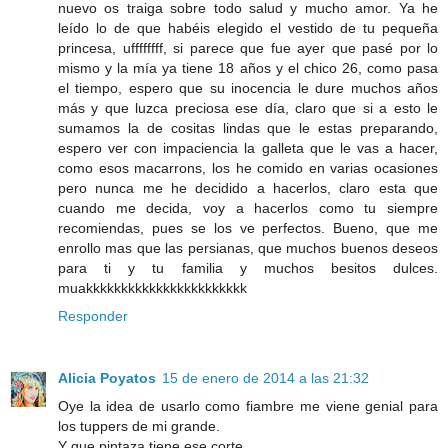
nuevo os traiga sobre todo salud y mucho amor. Ya he
leído lo de que habéis elegido el vestido de tu pequeña
princesa, uffffffff, si parece que fue ayer que pasé por lo
mismo y la mía ya tiene 18 años y el chico 26, como pasa
el tiempo, espero que su inocencia le dure muchos años
más y que luzca preciosa ese día, claro que si a esto le
sumamos la de cositas lindas que le estas preparando,
espero ver con impaciencia la galleta que le vas a hacer,
como esos macarrons, los he comido en varias ocasiones
pero nunca me he decidido a hacerlos, claro esta que
cuando me decida, voy a hacerlos como tu siempre
recomiendas, pues se los ve perfectos. Bueno, que me
enrollo mas que las persianas, que muchos buenos deseos
para ti y tu familia y muchos besitos dulces.
muakkkkkkkkkkkkkkkkkkkkkkk
Responder
Alicia Poyatos
15 de enero de 2014 a las 21:32
Oye la idea de usarlo como fiambre me viene genial para
los tuppers de mi grande.
Y que pintaza tiene ese corte.