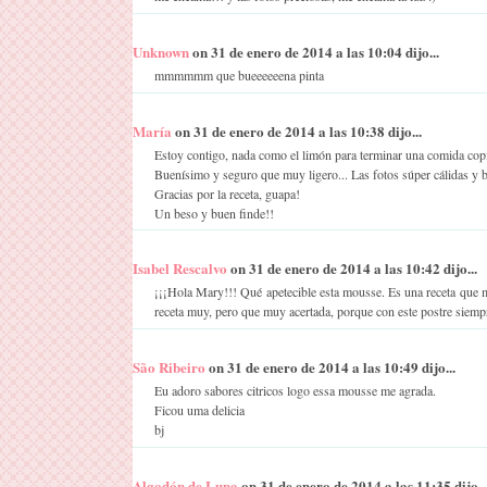
Unknown
on 31 de enero de 2014 a las 10:04 dijo...
mmmmmm que bueeeeeena pinta
María
on 31 de enero de 2014 a las 10:38 dijo...
Estoy contigo, nada como el limón para terminar una comida cop
Buenísimo y seguro que muy ligero... Las fotos súper cálidas y b
Gracias por la receta, guapa!
Un beso y buen finde!!
Isabel Rescalvo
on 31 de enero de 2014 a las 10:42 dijo...
¡¡¡Hola Mary!!! Qué apetecible esta mousse. Es una receta que 
receta muy, pero que muy acertada, porque con este postre siempr
São Ribeiro
on 31 de enero de 2014 a las 10:49 dijo...
Eu adoro sabores citricos logo essa mousse me agrada.
Ficou uma delicia
bj
Algodón de Luna
on 31 de enero de 2014 a las 11:35 dijo..