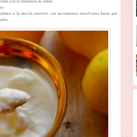
iente con la ralladura de limón.
as.
adimos a la mezcla anterior, con movimientos envolventes hasta que
rados.