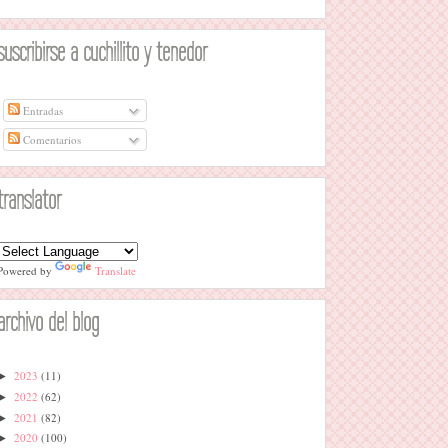
suscribirse a cuchillito y tenedor
Entradas
Comentarios
translator
Powered by
Translate
archivo del blog
2023
(11)
►
2022
(62)
►
2021
(82)
►
2020
(100)
►