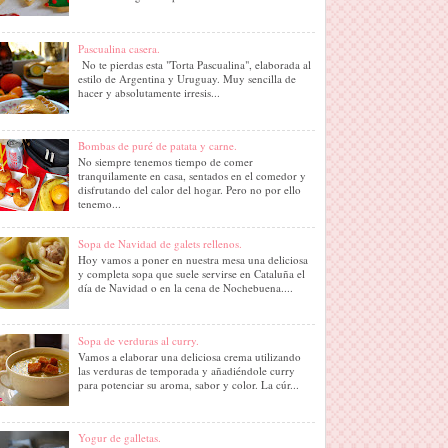
Pascualina casera.
No te pierdas esta "Torta Pascualina", elaborada al
estilo de Argentina y Uruguay. Muy sencilla de
hacer y absolutamente irresis...
Bombas de puré de patata y carne.
No siempre tenemos tiempo de comer
tranquilamente en casa, sentados en el comedor y
disfrutando del calor del hogar. Pero no por ello
tenemo...
Sopa de Navidad de galets rellenos.
Hoy vamos a poner en nuestra mesa una deliciosa
y completa sopa que suele servirse en Cataluña el
día de Navidad o en la cena de Nochebuena....
Sopa de verduras al curry.
Vamos a elaborar una deliciosa crema utilizando
las verduras de temporada y añadiéndole curry
para potenciar su aroma, sabor y color. La cúr...
Yogur de galletas.