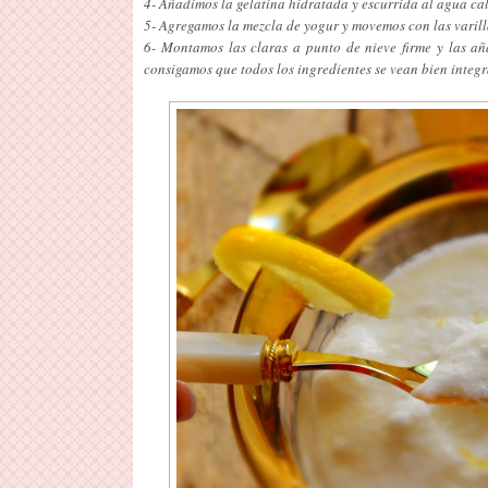
4- Añadimos la gelatina hidratada y escurrida al agua cal
5- Agregamos la mezcla de yogur y movemos con las varill
6- Montamos las claras a punto de nieve firme y las añ
consigamos que todos los ingredientes se vean bien integ