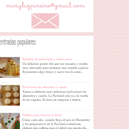
entradas populares
Semifrío de melocotón y frutos secos.
Un delicioso postre frío que me encanta y resulta
muy adecuado para terminar una comida copiosa.
Si ponemos algo fresco y suave tras la comi...
Polvorones de almendra y canela.
Vamos a elaborar unos deliciosos polvorones de
almendra y canela. La Navidad está ya a la vuelta
de las esquina. Es hora de empezar a elabor...
Galletas para decorar el árbol.
Como cada año, cuándo llega el mes de Diciembre
y los preparativos de la Navidad comienzan,
elaboro mis galletas para el árbol con mucha ilu...