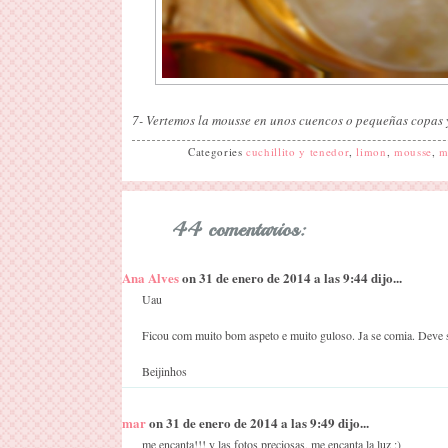
7- Vertemos la mousse en unos cuencos o pequeñas copas y
Categories
cuchillito y tenedor
,
limon
,
mousse
,
m
44 comentarios:
Ana Alves
on 31 de enero de 2014 a las 9:44 dijo...
Uau
Ficou com muito bom aspeto e muito guloso. Ja se comia. Deve s
Beijinhos
mar
on 31 de enero de 2014 a las 9:49 dijo...
me encanta!!! y las fotos preciosas, me encanta la luz :)