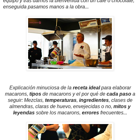
equipo y tras darnos la bienvenida con un café o chocolate,
enseguida pasamos manos a la obra...
Explicación minuciosa de la
receta ideal
para elaborar
macarons,
tipos
de macarons y el por qué de
cada paso
a
seguir: Mezclas,
temperaturas
,
ingredientes
, clases de
almendras, claras de huevo, envejecidas o no,
mitos y
leyendas
sobre los macarons,
errores
frecuentes...