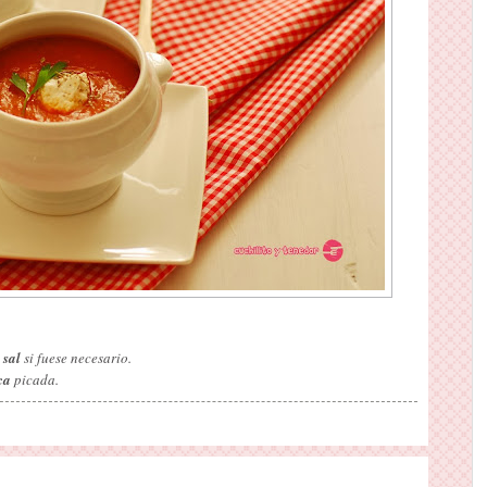
a
sal
si fuese necesario.
ca
picada.