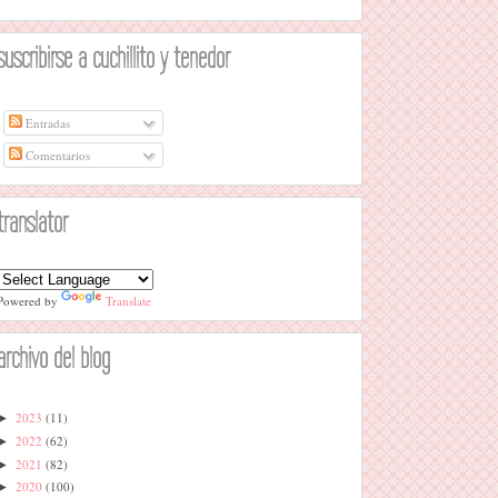
suscribirse a cuchillito y tenedor
Entradas
Comentarios
translator
Powered by
Translate
archivo del blog
2023
(11)
►
2022
(62)
►
2021
(82)
►
2020
(100)
►