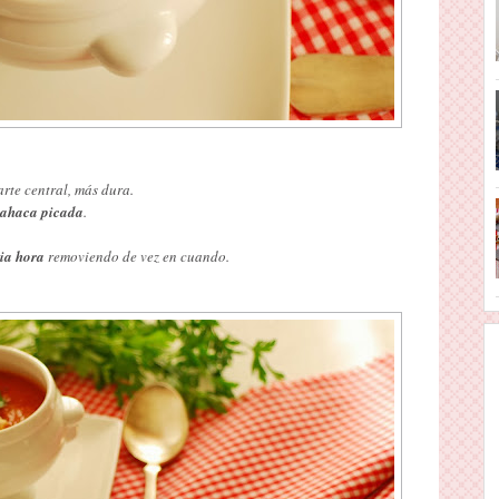
arte central, más dura.
bahaca picada
.
ia hora
removiendo de vez en cuando.