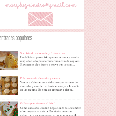
entradas populares
Semifrío de melocotón y frutos secos.
Un delicioso postre frío que me encanta y resulta
muy adecuado para terminar una comida copiosa.
Si ponemos algo fresco y suave tras la comi...
Polvorones de almendra y canela.
Vamos a elaborar unos deliciosos polvorones de
almendra y canela. La Navidad está ya a la vuelta
de las esquina. Es hora de empezar a elabor...
Galletas para decorar el árbol.
Como cada año, cuándo llega el mes de Diciembre
y los preparativos de la Navidad comienzan,
elaboro mis galletas para el árbol con mucha ilu...