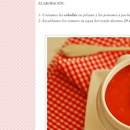
ELABORACIÓN:
1- Cortamos las
cebollas
en juliana y las ponemos a poch
2- Escaldamos los tomates en agua hirviendo durante
25 