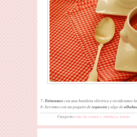
7-
Trituramos
con una batidora eléctrica y rectificamos l
8- Servimos con un poquito de
requesón
y algo de
albaha
Categories
sopa de tomate y albahaca
,
tomate