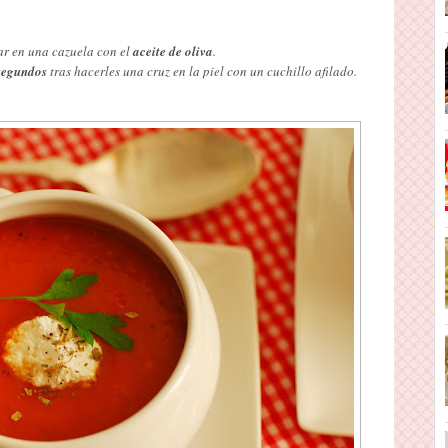
ar en una cazuela con el
aceite de oliva
.
segundos
tras hacerles una cruz en la piel con un cuchillo afilado.