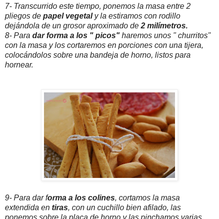
7- Transcurrido este tiempo, ponemos la masa entre 2
pliegos de
papel vegetal
y la estiramos con rodillo
dejándola de un grosor aproximado de
2 milímetros.
8- Para
dar forma a los " picos"
haremos unos " churritos"
con la masa y los cortaremos en porciones con una tijera,
colocándolos sobre una bandeja de horno, listos para
hornear.
9- Para dar f
orma a los colines
, cortamos la masa
extendida en
tiras
, con un cuchillo bien afilado, las
ponemos sobre la placa de horno y las pinchamos varias