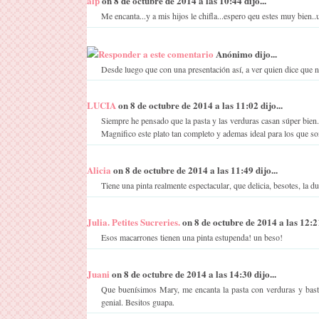
alp
on 8 de octubre de 2014 a las 10:44 dijo...
Me encanta...y a mis hijos le chifla...espero qeu estes muy bien..
Responder a este comentario
Anónimo dijo...
Desde luego que con una presentación así, a ver quien dice que no
LUCIA
on 8 de octubre de 2014 a las 11:02 dijo...
Siempre he pensado que la pasta y las verduras casan súper bien.
Magnifico este plato tan completo y ademas ideal para los que s
Alicia
on 8 de octubre de 2014 a las 11:49 dijo...
Tiene una pinta realmente espectacular, que delicia, besotes, la du
Julia. Petites Sucreries.
on 8 de octubre de 2014 a las 12:21
Esos macarrones tienen una pinta estupenda! un beso!
Juani
on 8 de octubre de 2014 a las 14:30 dijo...
Que buenísimos Mary, me encanta la pasta con verduras y bast
genial. Besitos guapa.