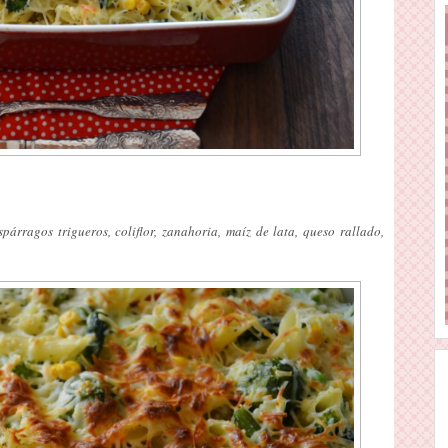
spárragos trigueros, coliflor, zanahoria, maíz de lata, queso rallado,