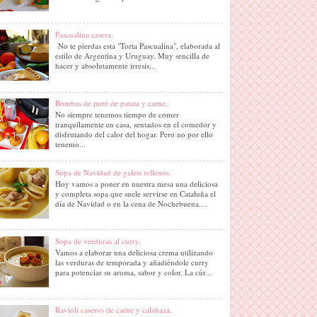
Pascualina casera.
No te pierdas esta "Torta Pascualina", elaborada al
estilo de Argentina y Uruguay. Muy sencilla de
hacer y absolutamente irresis...
Bombas de puré de patata y carne.
No siempre tenemos tiempo de comer
tranquilamente en casa, sentados en el comedor y
disfrutando del calor del hogar. Pero no por ello
tenemo...
Sopa de Navidad de galets rellenos.
Hoy vamos a poner en nuestra mesa una deliciosa
y completa sopa que suele servirse en Cataluña el
día de Navidad o en la cena de Nochebuena....
Sopa de verduras al curry.
Vamos a elaborar una deliciosa crema utilizando
las verduras de temporada y añadiéndole curry
para potenciar su aroma, sabor y color. La cúr...
Ravioli caseros de carne y calabaza.