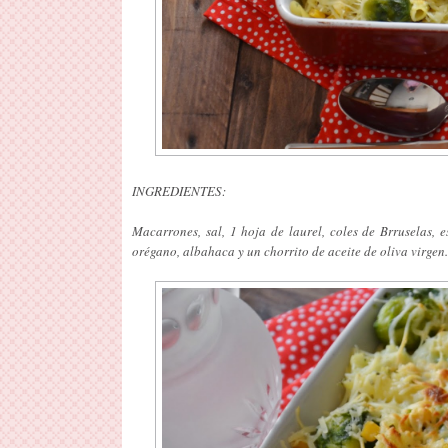
INGREDIENTES:
Macarrones, sal, 1 hoja de laurel, coles de Brruselas, e
orégano, albahaca y un chorrito de aceite de oliva virgen.