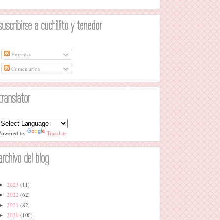
suscribirse a cuchillito y tenedor
Entradas
Comentarios
translator
Powered by
Translate
archivo del blog
2023
(11)
►
2022
(62)
►
2021
(82)
►
2020
(100)
►