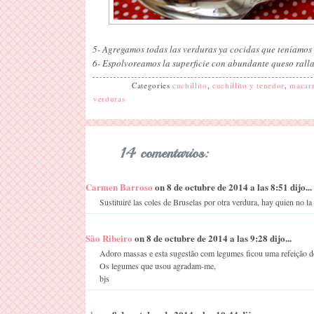
5- Agregamos todas las verduras ya cocidas que teníamos
6- Espolvoreamos la superficie con abundante queso ralla
Categories
cuchillito
,
cuchillito y tenedor
,
macar
verduras
14 comentarios:
Carmen Barroso
on 8 de octubre de 2014 a las 8:51 dijo...
Sustituiré las coles de Bruselas por otra verdura, hay quien no la
São Ribeiro
on 8 de octubre de 2014 a las 9:28 dijo...
Adoro massas e esta sugestão com legumes ficou uma refeição de
Os legumes que usou agradam-me,
bjs