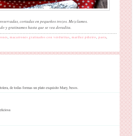
 reservadas, cortadas en pequeños trozos. Mezclamos.
do y gratinamos hasta que se vea doradita.
rones
,
macarrones gratinados con verduritas
,
mariluz piñeiro
,
pasta
,
 tolera, de todas formas un plato exquisito Mary, besos.
liciosa