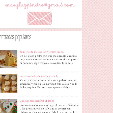
entradas populares
Semifrío de melocotón y frutos secos.
Un delicioso postre frío que me encanta y resulta
muy adecuado para terminar una comida copiosa.
Si ponemos algo fresco y suave tras la comi...
Polvorones de almendra y canela.
Vamos a elaborar unos deliciosos polvorones de
almendra y canela. La Navidad está ya a la vuelta
de las esquina. Es hora de empezar a elabor...
Galletas para decorar el árbol.
Como cada año, cuándo llega el mes de Diciembre
y los preparativos de la Navidad comienzan,
elaboro mis galletas para el árbol con mucha ilu...