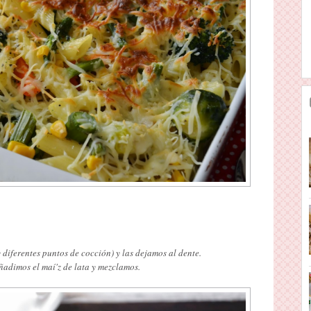
diferentes puntos de cocción) y las dejamos al dente.
ñadimos el maí'z de lata y mezclamos.